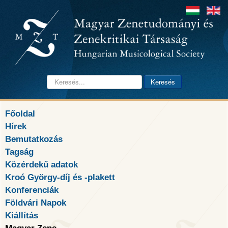
Keresés...
Keresés
Főoldal
Hírek
Bemutatkozás
Tagság
Közérdekű adatok
Kroó György-díj és -plakett
Konferenciák
Földvári Napok
Kiállítás