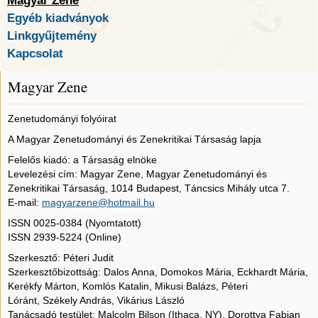
Magyar Zene
Egyéb kiadványok
Linkgyűjtemény
Kapcsolat
Magyar Zene
Zenetudományi folyóirat
A Magyar Zenetudományi és Zenekritikai Társaság lapja
Felelős kiadó: a Társaság elnöke
Levelezési cím: Magyar Zene, Magyar Zenetudományi és
Zenekritikai Társaság, 1014 Budapest, Táncsics Mihály utca 7.
E-mail:
magyarzene@hotmail.hu
ISSN 0025-0384 (Nyomtatott)
ISSN 2939-5224 (Online)
Szerkesztő: Péteri Judit
Szerkesztőbizottság: Dalos Anna, Domokos Mária, Eckhardt Mária,
Kerékfy Márton, Komlós Katalin, Mikusi Balázs, Péteri
Lóránt, Székely András, Vikárius László
Tanácsadó testület: Malcolm Bilson (Ithaca, NY), Dorottya Fabian