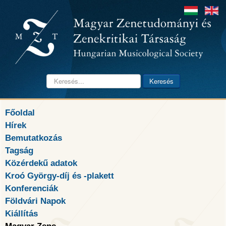
Keresés...
Keresés
Főoldal
Hírek
Bemutatkozás
Tagság
Közérdekű adatok
Kroó György-díj és -plakett
Konferenciák
Földvári Napok
Kiállítás