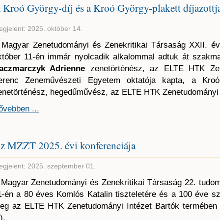
 Kroó György-díj és a Kroó György-plakett díjazottj
gjelent: 2025. október 14.
 Magyar Zenetudományi és Zenekritikai Társaság XXII. év
któber 11-én immár nyolcadik alkalommal adtuk át szakmai
aczmarczyk Adrienne
zenetörténész, az ELTE HTK Zene
erenc Zeneművészeti Egyetem oktatója kapta, a Kroó
enetörténész, hegedűművész, az ELTE HTK Zenetudományi In
ővebben ...
z MZZT 2025. évi konferenciája
gjelent: 2025. szeptember 01.
 Magyar Zenetudományi és Zenekritikai Társaság 22. tudo
1
-én a 80 éves Komlós Katalin tiszteletére és a 100 éve sz
eg az ELTE HTK Zenetudományi Intézet Bartók termében 
.).