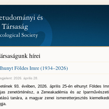
ársaságunk hírei
lhunyt Földes Imre (1934–2026)
gjelent: 2026. április 28.
letének 93. évében, 2026. április 25-én elhunyt Földes I
íjas zenetörténész, a Zeneakadémia és az Iparművészeti 
atású tanára, a magyar zenei ismeretterjesztés kiemelked
gja.