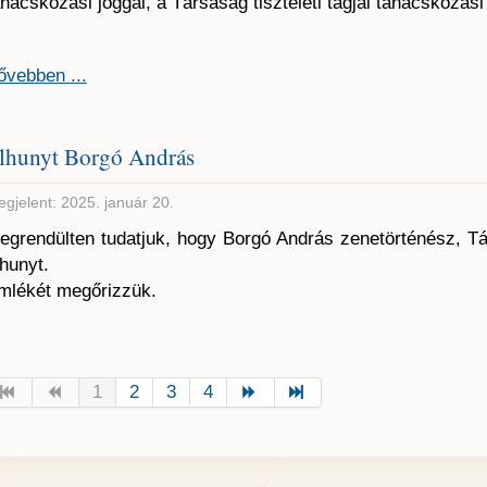
anácskozási joggal, a Társaság tiszteleti tagjai tanácskozási
ővebben ...
lhunyt Borgó András
gjelent: 2025. január 20.
egrendülten tudatjuk, hogy Borgó András zenetörténész, T
lhunyt.
mlékét megőrizzük.
1
2
3
4