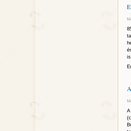
E
Me
8
t
h
é
i
E
A
Me
A
(
B