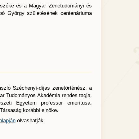
nszéke és a Magyar Zenetudományi és
roó György születésének centenáriuma
ászló Széchenyi-díjas zenetörténész, a
yar Tudományos Akadémia rendes tagja,
zeti Egyetem professor emeritusa,
Társaság korábbi elnöke.
nlapján
olvashatják.