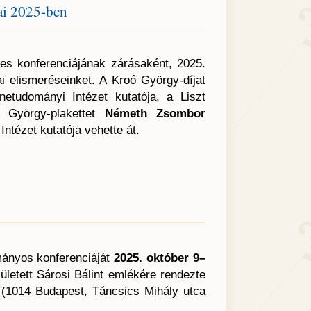
ai 2025-ben
es konferenciájának zárásaként, 2025.
 elismeréseinket. A Kroó György-díjat
tudományi Intézet kutatója, a Liszt
 György-plakettet
Németh Zsombor
tézet kutatója vehette át.
mányos konferenciáját
2025. október 9–
ületett Sárosi Bálint emlékére rendezte
(1014 Budapest, Táncsics Mihály utca