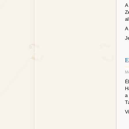
A
Z
a
J
E
Me
É
H
a
T
V