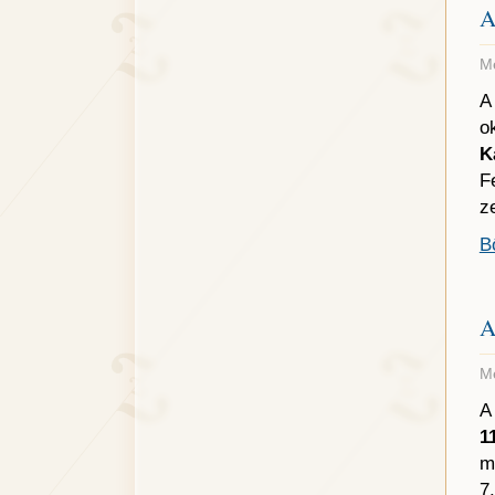
A
Me
A
o
K
F
z
B
A
Me
A
1
m
7