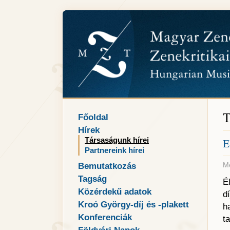
T
Főoldal
Hírek
Társaságunk hírei
E
Partnereink hírei
Me
Bemutatkozás
Tagság
É
Közérdekű adatok
d
Kroó György-díj és -plakett
h
Konferenciák
ta