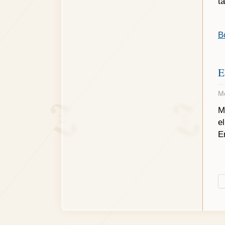
t
B
E
Me
M
e
E