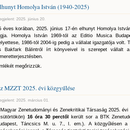
lhunyt Homolya István (1940-2025)
gjelent: 2025. június 20.
5 éves korában, 2025. június 17-én elhunyt Homolya István
agja. Homolya István 1969-tól az Editio Musica Budape
elyettese, 1986-tól 2004-ig pedig a vállalat igazgatója volt.
s Bakfark Bálintról írt könyveivel is szerepet vállal
smeretterjesztésben.
mlékét megőrizzük.
z MZZT 2025. évi közgyűlése
gjelent: 2025. március 01.
 Magyar Zenetudományi és Zenekritikai Társaság 2025. évi
csütörtökön)
16 óra 30 perctől
került sor a BTK Zenetud
udapest, Táncsics M. u. 7., I. em.). A közgyűlésen a 