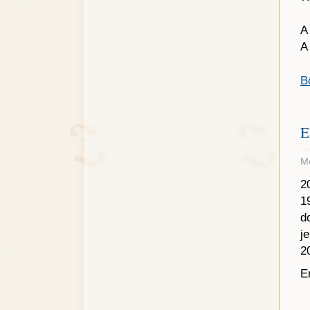
A
A
B
E
Me
2
1
d
j
2
E