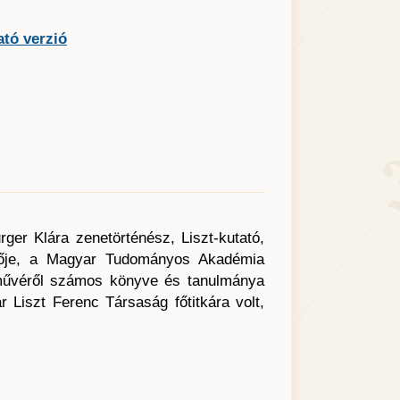
tó verzió
ger Klára zenetörténész, Liszt-kutató,
tője, a Magyar Tudományos Akadémia
letművéről számos könyve és tanulmánya
 Liszt Ferenc Társaság főtitkára volt,