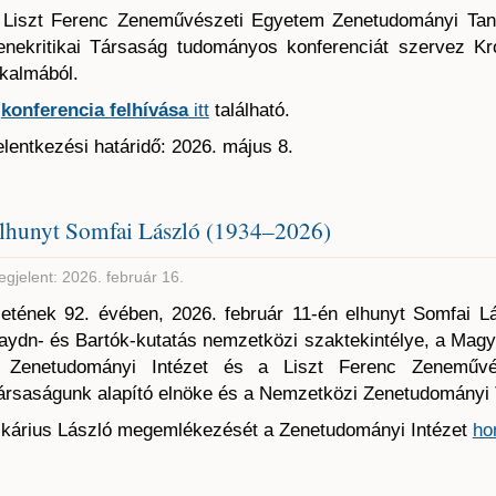
 Liszt Ferenc Zeneművészeti Egyetem Zenetudományi Ta
enekritikai Társaság tudományos konferenciát szervez K
lkalmából.
A
konferencia felhívása
itt
található.
elentkezési határidő: 2026. május 8.
lhunyt Somfai László (1934–2026)
gjelent: 2026. február 16.
letének 92. évében, 2026. február 11-én elhunyt Somfai L
aydn- és Bartók-kutatás nemzetközi szaktekintélye, a Mag
 Zenetudományi Intézet és a Liszt Ferenc Zeneművés
ársaságunk alapító elnöke és a Nemzetközi Zenetudományi 
ikárius László megemlékezését a Zenetudományi Intézet
ho