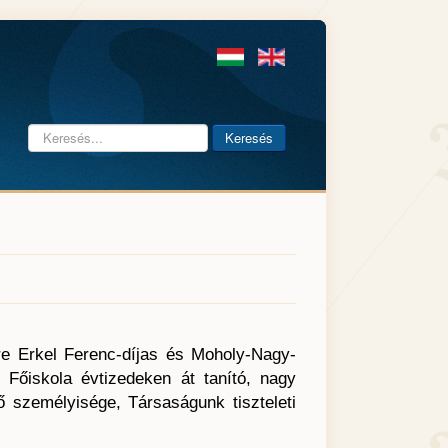
Keresés...
Keresés
mre Erkel Ferenc-díjas és Moholy-Nagy-
Főiskola évtizedeken át tanító, nagy
ő személyisége, Társaságunk tiszteleti