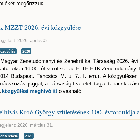
mlékét megőrizzük.
z MZZT 2026. évi közgyűlése
gjelent: 2026. április 02.
közgyűlés
2026
 Magyar Zenetudományi és Zenekritikai Társaság 2026. évi
sütörtökön 16:00-tól kerül sor az ELTE HTK Zenetudományi 
1014 Budapest, Táncsics M. u. 7., I. em.). A közgyűlésen
anácskozási joggal, a Társaság tiszteleti tagjai tanácskozás
A
közgyűlési meghívó
itt
olvasható.
elhívás Kroó György születésének 100. évfordulója a
gjelent: 2026. március 31.
konferencia
2026