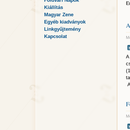
Földvári Napok
E
Kiállítás
Magyar Zene
Egyéb kiadványok
A
Linkgyűjtemény
Kapcsolat
Me
A
c
(
t
F
Me