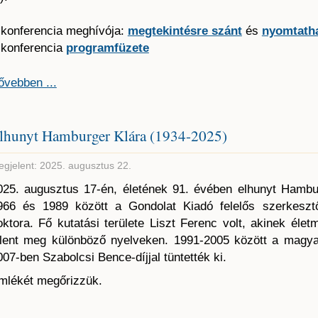
 konferencia meghívója:
megtekintésre szánt
és
nyomtatha
 konferencia
programfüzete
ővebben ...
lhunyt Hamburger Klára (1934-2025)
gjelent: 2025. augusztus 22.
025. augusztus 17-én, életének 91. évében elhunyt Hambur
966 és 1989 között a Gondolat Kiadó felelős szerkesz
oktora. Fő kutatási területe Liszt Ferenc volt, akinek é
elent meg különböző nyelveken. 1991-2005 között a magyar
007-ben Szabolcsi Bence-díjjal tüntették ki.
mlékét megőrizzük.