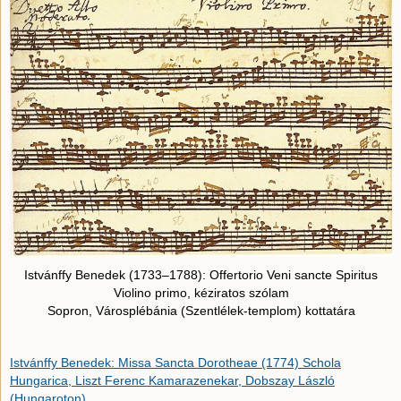
Istvánffy Benedek (1733–1788): Offertorio Veni sancte Spiritus
Violino primo, kéziratos szólam
Sopron, Városplébánia (Szentlélek-templom) kottatára
Istvánffy Benedek: Missa Sancta Dorotheae (1774) Schola
Hungarica, Liszt Ferenc Kamarazenekar, Dobszay László
(Hungaroton)