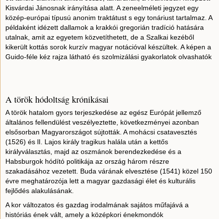
Kisvárdai Jánosnak irányítása alatt. A zeneelméleti jegyzet egy
közép-európai típusú anonim traktátust s egy tonáriust tartalmaz. A
példaként idézett dallamok a krakkói gregorián tradíció hatására
utalnak, amit az egyetem közvetíthetett, de a Szalkai kezéből
kikerült kottás sorok kurzív magyar notációval készültek. A képen a
Guido-féle kéz rajza látható és szolmizálási gyakorlatok olvashatók
A török hódoltság krónikásai
A török hatalom gyors terjeszkedése az egész Európát jellemző
általános fellendülést veszélyeztette, következményei azonban
elsősorban Magyarországot sújtották. A mohácsi csatavesztés
(1526) és lI. Lajos király tragikus halála után a kettős
királyválasztás, majd az oszmánok berendezkedése és a
Habsburgok hódító politikája az ország három részre
szakadásához vezetett. Buda várának elvesztése (1541) közel 150
évre meghatározója lett a magyar gazdasági élet és kulturális
fejlődés alakulásának.
A kor változatos és gazdag irodalmának sajátos műfajává a
históriás ének vált, amely a középkori énekmondók