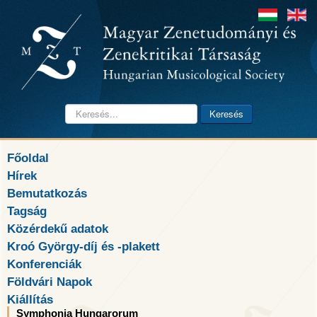
Keresés...
Keresés
Főoldal
Hírek
Bemutatkozás
Tagság
Közérdekű adatok
Kroó György-díj és -plakett
Konferenciák
Földvári Napok
Kiállítás
Symphonia Hungarorum