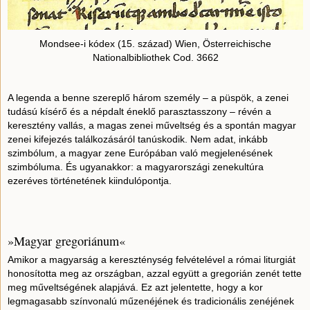
Mondsee-i kódex (15. század) Wien, Österreichische
Nationalbibliothek Cod. 3662
A legenda a benne szereplő három személy – a püspök, a zenei
tudású kísérő és a népdalt éneklő parasztasszony – révén a
keresztény vallás, a magas zenei műveltség és a spontán magyar
zenei kifejezés találkozásáról tanúskodik. Nem adat, inkább
szimbólum, a magyar zene Európában való megjelenésének
szimbóluma. És ugyanakkor: a magyarországi zenekultúra
ezeréves történetének kiindulópontja.
»Magyar gregoriánum«
Amikor a magyarság a kereszténység felvételével a római liturgiát
honosította meg az országban, azzal együtt a gregorián zenét tette
meg műveltségének alapjává. Ez azt jelentette, hogy a kor
legmagasabb színvonalú műzenéjének és tradicionális zenéjének