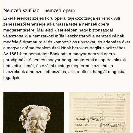
Nemzeti színház – nemzeti opera
Erkel Ferencet széles körű operai tájékozottsága és rendkívüli
zeneszerzői tehetsége alkalmassá tette a nemzeti opera
megteremtésére. Már első kísérletében nagy biztonsággal
választotta ki a nemzetközi műfaji eszköztárból a nemzeti célnak
megfelelő dramaturgiai és kompozíciós típusokat, és adaptálta őket
a magyar drámairodalom által kínált heroikus-tragikus szüzséhez.
Az 1861-ben bemutatott Bánk bán a magyar nemzeti opera
paradigmája. A nemes magyar hang megteremti az operai alakok
nemzeti jellemét, és ezáltal mintegy megteremti azoknak a
tízezreknek a nemzeti éthoszát is, akik a hősök hangját magukba
fogadják.