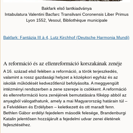
Bakfark első lantkiadványa
Intabulatura Valentini Bacfarc Transilvani Coronensis Liber Primus
Lyon 1552, Vesoul, Bibliothèque municipale
Bakfark: Fantázia III à 4, Lutz Kirchhof (Deutsche Harmonia Mundi)
A reformáció és az ellenreformáció korszakának zenéje
A 16. század első felében a reformáció, a török terjeszkedés,
valamint a rossz gazdasági helyzet a középkori egyház és az
iskolák működését kedvezőtlenül befolyásolta. A meggyengült
intézményi rendszerben a zene szerepe is csökkent. A reformáció
és ellenreformáció kora zenéjének bemutatására főképp abból az
anyagból válogathatunk, amely a mai Magyarország határain túl –
a Felvidéken és Erdélyben – keletkezett és ott maradt fenn.
Bethlen Gábor erdélyi fejedelem második felesége, Brandenburgi
Katalin jelentősen hozzájárult a fejedelmi udvar zenei életének
fejlesztéséhez.