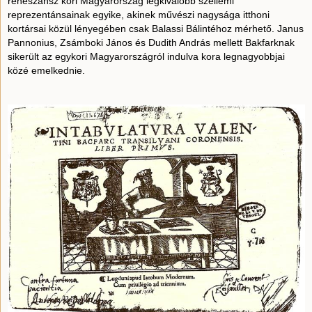
reneszánsz kori Magyarország legkiválóbb szellemi
reprezentánsainak egyike, akinek művészi nagysága itthoni
kortársai közül lényegében csak Balassi Bálintéhoz mérhető. Janus
Pannonius, Zsámboki János és Dudith András mellett Bakfarknak
sikerült az egykori Magyarországról indulva kora legnagyobbjai
közé emelkednie.