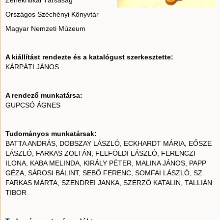
Zenekritikai Társaság
Országos Széchényi Könyvtár
Magyar Nemzeti Múzeum
A kiállítást rendezte és a katalógust szerkesztette:
KÁRPÁTI JÁNOS
A rendező munkatársa:
GUPCSÓ ÁGNES
Tudományos munkatársak:
BATTA ANDRÁS, DOBSZAY LÁSZLÓ, ECKHARDT MÁRIA, EŐSZE
LÁSZLÓ, FARKAS ZOLTÁN, FELFÖLDI LÁSZLÓ, FERENCZI
ILONA, KABA MELINDA, KIRÁLY PÉTER, MALINA JÁNOS, PAPP
GÉZA, SÁROSI BÁLINT, SEBŐ FERENC, SOMFAI LÁSZLÓ, SZ.
FARKAS MÁRTA, SZENDREI JANKA, SZERZŐ KATALIN, TALLIÁN
TIBOR