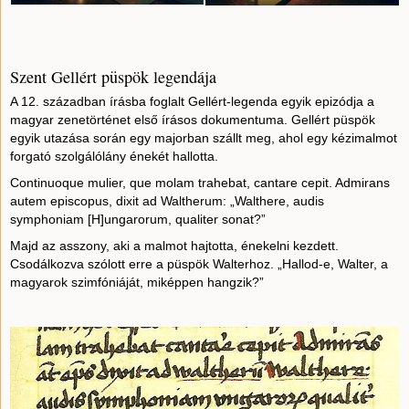
Szent Gellért püspök legendája
A 12. században írásba foglalt Gellért-legenda egyik epizódja a
magyar zenetörténet első írásos dokumentuma. Gellért püspök
egyik utazása során egy majorban szállt meg, ahol egy kézimalmot
forgató szolgálólány énekét hallotta.
Continuoque mulier, que molam trahebat, cantare cepit. Admirans
autem episcopus, dixit ad Waltherum: „Walthere, audis
symphoniam [H]ungarorum, qualiter sonat?”
Majd az asszony, aki a malmot hajtotta, énekelni kezdett.
Csodálkozva szólott erre a püspök Walterhoz. „Hallod-e, Walter, a
magyarok szimfóniáját, miképpen hangzik?”