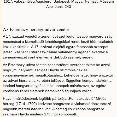
1617, valószínűleg Augsburg, Budapest, Magyar Nemzeti Múzeum
App. Jank. 243
Az Esterházy hercegi udvar zenéje
A 17. század végétől a zeneművészet legfontosabb magyarországi
mecénásai a kiemelkedő lehetőségekkel rendelkező főúri családok
közül kerültek ki. A 17. század elejétől egyre fontosabb szerepet
játszó, kiterjedt Esterházy-család valamennyi ágában akadtak a
zeneművészet iránt élénken érdeklődő személyiségek.
Az Esterházy-udvar fontos zenetörténeti szerepet töltött be azzal,
hogy „műhelyként” szolgált Haydn szimfóniáinak és
vonósnégyeseinek megalkotásához. Lehetővé tette, hogy a szerző
az udvari hierarchia keretein túllépve, független komponistaként a
londoni hangversenypódiumok ünnepelt művészévé, az egész
kontinens zenei életének kiemelkedő figurájává váljon.
Haydn működésének legfőbb pártolója „Pompakedvelő” Miklós
herceg (1714–1790) kedvenc hangszere a violacsaládhoz tartozó,
nagyobb méretű
baryton
volt. A herceg és különös hangszere
számára Haydn mintegy 175 triót komponált.