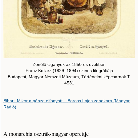
Zenélő cigányok az 1850-es években
Franz Kollarz (1829–1894) színes litográfiája
Budapest, Magyar Nemzeti Múzeum, Történelmi képcsarnok T.
4531
Bihari: Mikor a pénze elfogyott – Boross Lajos zenekara (Magyar
Rádió)
A monarchia osztrák-magyar operettje