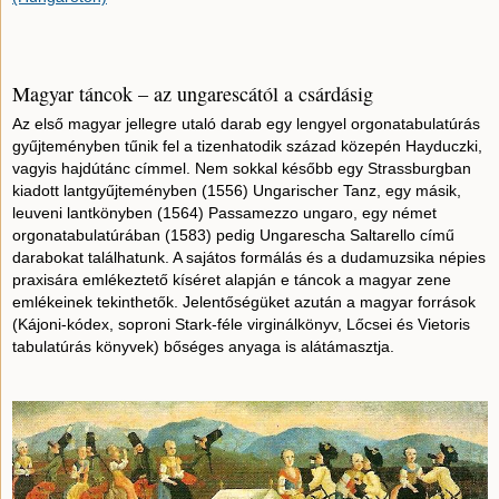
Magyar táncok – az ungarescától a csárdásig
Az első magyar jellegre utaló darab egy lengyel orgonatabulatúrás
gyűjteményben tűnik fel a tizenhatodik század közepén Hayduczki,
vagyis hajdútánc címmel. Nem sokkal később egy Strassburgban
kiadott lantgyűjteményben (1556) Ungarischer Tanz, egy másik,
leuveni lantkönyben (1564) Passamezzo ungaro, egy német
orgonatabulatúrában (1583) pedig Ungarescha Saltarello című
darabokat találhatunk. A sajátos formálás és a dudamuzsika népies
praxisára emlékeztető kíséret alapján e táncok a magyar zene
emlékeinek tekinthetők. Jelentőségüket azután a magyar források
(Kájoni-kódex, soproni Stark-féle virginálkönyv, Lőcsei és Vietoris
tabulatúrás könyvek) bőséges anyaga is alátámasztja.