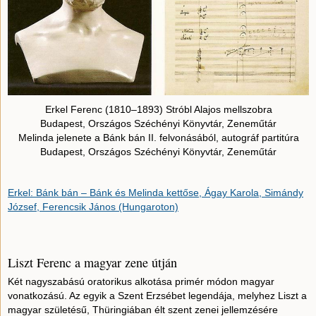
Erkel Ferenc (1810–1893) Stróbl Alajos mellszobra
Budapest, Országos Széchényi Könyvtár, Zeneműtár
Melinda jelenete a Bánk bán II. felvonásából, autográf partitúra
Budapest, Országos Széchényi Könyvtár, Zeneműtár
Erkel: Bánk bán – Bánk és Melinda kettőse, Ágay Karola, Simándy
József, Ferencsik János (Hungaroton)
Liszt Ferenc a magyar zene útján
Két nagyszabású oratorikus alkotása primér módon magyar
vonatkozású. Az egyik a Szent Erzsébet legendája, melyhez Liszt a
magyar születésű, Thüringiában élt szent zenei jellemzésére