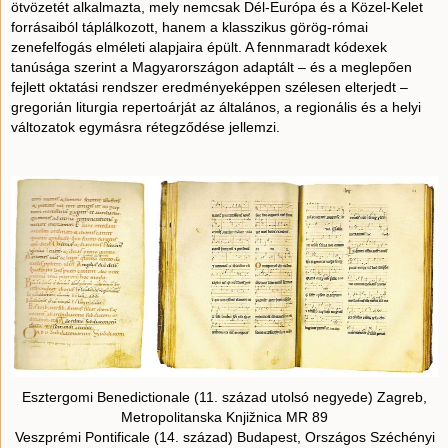
ötvözetét alkalmazta, mely nemcsak Dél-Európa és a Közel-Kelet
forrásaiból táplálkozott, hanem a klasszikus görög-római
zenefelfogás elméleti alapjaira épült. A fennmaradt kódexek
tanúsága szerint a Magyarországon adaptált – és a meglepően
fejlett oktatási rendszer eredményeképpen szélesen elterjedt –
gregorián liturgia repertoárját az általános, a regionális és a helyi
változatok egymásra rétegződése jellemzi.
Esztergomi Benedictionale (11. század utolsó negyede) Zagreb,
Metropolitanska Knjižnica MR 89
Veszprémi Pontificale (14. század) Budapest, Országos Széchényi