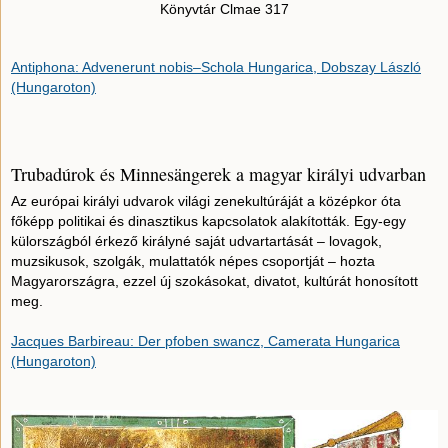
Könyvtár Clmae 317
Antiphona: Advenerunt nobis–Schola Hungarica, Dobszay László
(Hungaroton)
Trubadúrok és Minnesängerek a magyar királyi udvarban
Az európai királyi udvarok világi zenekultúráját a középkor óta
főképp politikai és dinasztikus kapcsolatok alakították. Egy-egy
külországból érkező királyné saját udvartartását – lovagok,
muzsikusok, szolgák, mulattatók népes csoportját – hozta
Magyarországra, ezzel új szokásokat, divatot, kultúrát honosított
meg.
Jacques Barbireau: Der pfoben swancz, Camerata Hungarica
(Hungaroton)