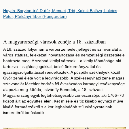
Haydn: Baryton-trió D-dúr, Menuet, Trió, Kakuk Balázs, Lukács
Péter, Párkányi Tibor (Hungaroton)
A magyarországi városok zenéje a 18. században
A 18. század folyamán a városi zeneélet jellegét és színvonalát a
város státusa, felekezeti hovatartozása és nemzetiségi összetétele
határozta meg. A szabad királyi városok – a király főhatósága alá
tartozva – sajátos jogokkal, belső önkormányzattal és
igazságszolgáltatással rendelkeztek. A püspöki székhelyek közül
Győr zenei élete volt a legvirágzóbb. A székesegyházi zene magas
színvonalát Mechler András fél évszázados karnagyi tevékenysége
alapozta meg. Utóda, Istvánffy Benedek, a 18. századi
Magyarország egyik legtehetségesebb zeneszerzője, aki 1766–78
között állt az együttes élén. Két miséje és tíz kisebb egyházi műve
kiváló formaérzékről s a kor leghaladóbb stílusirányzatainak
ismeretéről tanúskodik.