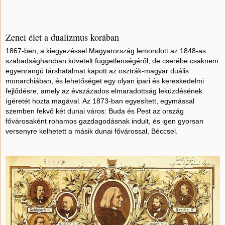
Zenei élet a dualizmus korában
1867-ben, a kiegyezéssel Magyarország lemondott az 1848-as
szabadságharcban követelt függetlenségéről, de cserébe csaknem
egyenrangú társhatalmat kapott az osztrák-magyar duális
monarchiában, és lehetőséget egy olyan ipari és kereskedelmi
fejlődésre, amely az évszázados elmaradottság leküzdésének
ígéretét hozta magával. Az 1873-ban egyesített, egymással
szemben fekvő két dunai város: Buda és Pest az ország
fővárosaként rohamos gazdagodásnak indult, és igen gyorsan
versenyre kelhetett a másik dunai fővárossal, Béccsel.