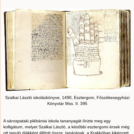
Szalkai László iskoláskönyve, 1490, Esztergom, Főszékesegyházi
Könyvtár Mss. II. 395
A sárospataki plébániai iskola tananyagát őrizte meg egy
kolligátum, melyet Szalkai László, a későbbi esztergomi érsek még
ott tanuló diákként állított össze, tanárának, a Krakkóban kiképzett