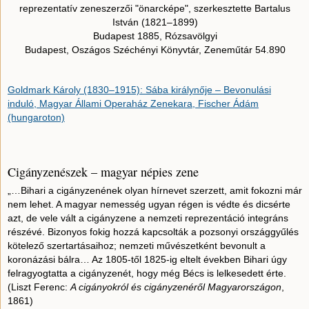
reprezentatív zeneszerzői "önarcképe", szerkesztette Bartalus
István (1821–1899)
Budapest 1885, Rózsavölgyi
Budapest, Oszágos Széchényi Könyvtár, Zeneműtár 54.890
Goldmark Károly (1830–1915): Sába királynője – Bevonulási
induló, Magyar Állami Operaház Zenekara, Fischer Ádám
(hungaroton)
Cigányzenészek – magyar népies zene
„…Bihari a cigányzenének olyan hírnevet szerzett, amit fokozni már
nem lehet. A magyar nemesség ugyan régen is védte és dicsérte
azt, de vele vált a cigányzene a nemzeti reprezentáció integráns
részévé. Bizonyos fokig hozzá kapcsolták a pozsonyi országgyűlés
kötelező szertartásaihoz; nemzeti művészetként bevonult a
koronázási bálra… Az 1805-től 1825-ig eltelt években Bihari úgy
felragyogtatta a cigányzenét, hogy még Bécs is lelkesedett érte.
(Liszt Ferenc:
A cigányokról és cigányzenéről Magyarországon
,
1861)