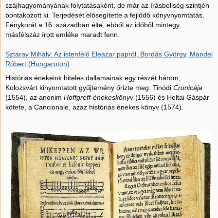
szájhagyományának folytatásaként, de már az írásbeliség szintjén
bontakozott ki. Terjedését elősegítette a fejlődő könyvnyomtatás.
Fénykorát a 16. században élte, ebből az időből mintegy
másfélszáz írott emléke maradt fenn.
Sztáray Mihály: Az istenfélő Eleazar papról, Bordás György, Mandel
Róbert (Hungaroton)
Históriás énekeink hiteles dallamainak egy részét három,
Kolozsvárt kinyomtatott gyűjtemény őrizte meg: Tinódi
Cronicája
(1554), az anonim
Hoffgreff-énekeskönyv
(1556) és Heltai Gáspár
kötete, a Cancionale, azaz históriás énekes könyv (1574).