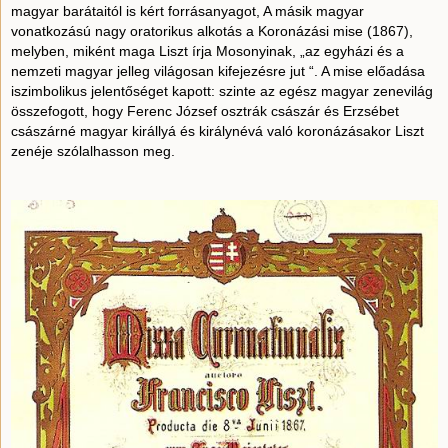
magyar barátaitól is kért forrásanyagot, A másik magyar
vonatkozású nagy oratorikus alkotás a Koronázási mise (1867),
melyben, miként maga Liszt írja Mosonyinak, „az egyházi és a
nemzeti magyar jelleg világosan kifejezésre jut “. A mise előadása
iszimbolikus jelentőséget kapott: szinte az egész magyar zenevilág
összefogott, hogy Ferenc József osztrák császár és Erzsébet
császárné magyar királlyá és királynévá való koronázásakor Liszt
zenéje szólalhasson meg.