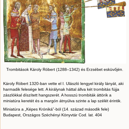
Trombitások Károly Róbert (1288–1342) és Erzsébet esküvőjén.
Károly Róbert 1320-ban vette el I. Ulászló lengyel király lányát, aki
harmadik felesége lett. A királynak háttal állva két trombitás fújja
zászlókkal díszített hangszerét. A hosszú trombiták áttörik a
miniatúra keretét és a margón átnyúlva szinte a lap szélét érintik.
Miniatúra a „Képes Króniká”-ból (14. század második fele)
Budapest, Országos Széchényi Könyvtár Cod. lat. 404