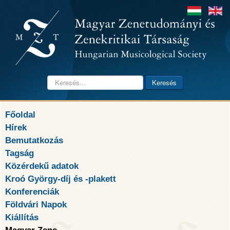
Keresés...
Keresés
Főoldal
Hírek
Bemutatkozás
Tagság
Közérdekű adatok
Kroó György-díj és -plakett
Konferenciák
Földvári Napok
Kiállítás