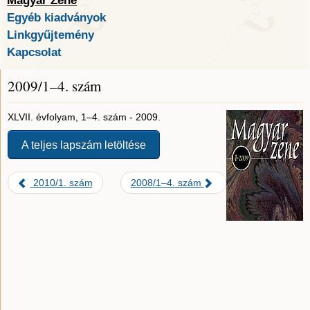
Magyar Zene
Egyéb kiadványok
Linkgyűjtemény
Kapcsolat
2009/1–4. szám
XLVII. évfolyam, 1–4. szám - 2009.
A teljes lapszám letöltése
2010/1. szám
2008/1–4. szám