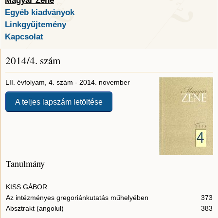
Magyar Zene
Egyéb kiadványok
Linkgyűjtemény
Kapcsolat
2014/4. szám
LII. évfolyam, 4. szám - 2014. november
A teljes lapszám letöltése
Tanulmány
KISS GÁBOR
Az intézményes gregoriánkutatás műhelyében
373
Absztrakt (angolul)
383