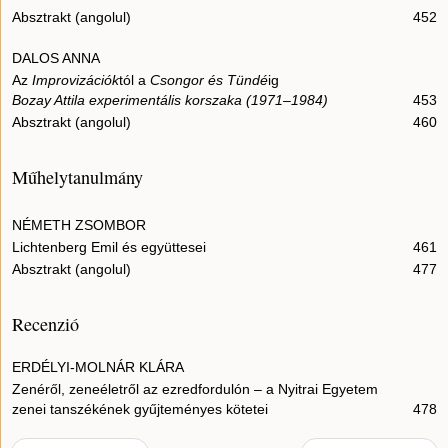
Absztrakt (angolul)
452
DALOS ANNA
Az
Improvizációk
tól a
Csongor és Tündé
ig
Bozay Attila experimentális korszaka (1971–1984)
453
Absztrakt (angolul)
460
Műhelytanulmány
NÉMETH ZSOMBOR
Lichtenberg Emil és együttesei
461
Absztrakt (angolul)
477
Recenzió
ERDÉLYI-MOLNÁR KLÁRA
Zenéről, zeneéletről az ezredfordulón – a Nyitrai Egyetem
zenei tanszékének gyűjteményes kötetei
478