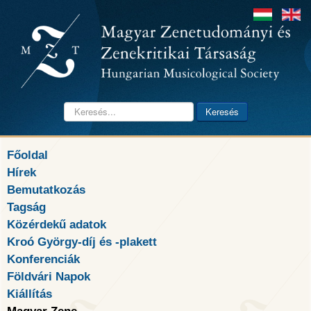
Keresés...
Keresés
Főoldal
Hírek
Bemutatkozás
Tagság
Közérdekű adatok
Kroó György-díj és -plakett
Konferenciák
Földvári Napok
Kiállítás