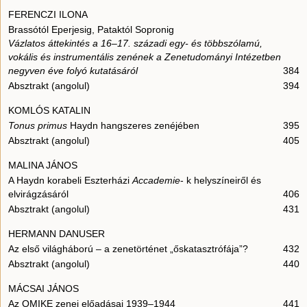
FERENCZI ILONA
Brassótól Eperjesig, Pataktól Sopronig
Vázlatos áttekintés a 16–17. századi egy- és többszólamú,
vokális és instrumentális zenének a Zenetudományi Intézetben
negyven éve folyó kutatásáról
384
Absztrakt (angolul)
394
KOMLÓS KATALIN
Tonus primus
Haydn hangszeres zenéjében
395
Absztrakt (angolul)
405
MALINA JÁNOS
A Haydn korabeli Eszterházi
Accademie
- k helyszíneiről és
elvirágzásáról
406
Absztrakt (angolul)
431
HERMANN DANUSER
Az első világháború – a zenetörténet „őskatasztrófája”?
432
Absztrakt (angolul)
440
MÁCSAI JÁNOS
Az OMIKE zenei előadásai 1939–1944
441