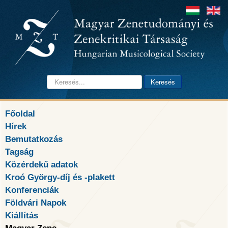
Keresés...
Keresés
Főoldal
Hírek
Bemutatkozás
Tagság
Közérdekű adatok
Kroó György-díj és -plakett
Konferenciák
Földvári Napok
Kiállítás