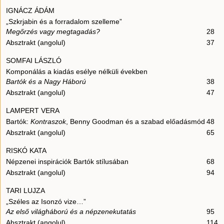
IGNÁCZ ÁDÁM
„Szkrjabin és a forradalom szelleme”
Megőrzés vagy megtagadás?
28
Absztrakt (angolul)
37
SOMFAI LÁSZLÓ
Komponálás a kiadás esélye nélküli években
Bartók és a Nagy Háború
38
Absztrakt (angolul)
47
LAMPERT VERA
Bartók:
Kontraszok
, Benny Goodman és a szabad előadásmód
48
Absztrakt (angolul)
65
RISKÓ KATA
Népzenei inspirációk Bartók stílusában
68
Absztrakt (angolul)
94
TARI LUJZA
„Széles az Isonzó vize…”
Az első világháború és a népzenekutatás
95
Absztrakt (angolul)
114