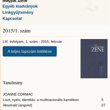
Magyar Zene
Egyéb kiadványok
Linkgyűjtemény
Kapcsolat
2015/1. szám
LIII. évfolyam, 1. szám - 2015. február
A teljes lapszám letöltése
Tanulmány
JOANNE CORMAC
Liszt, nyelv, identitás: a multinacionális kaméleon
5
Absztrakt (angolul)
27