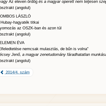
vagy
Az eleven ördög
és a magyar operett nem teljesen szep
bsztrakt (angolul)
OMBOS LÁSZLÓ
 Hubay-hagyaték titkai
yomozás az OSZK-ban és azon túl
bsztrakt (angolul)
ELEMEN ÉVA
Elfeledtetése nemcsak mulasztás, de bűn is volna”
écsey Jenő, a magyar zenetudomány fáradhatatlan munkás
bsztrakt (angolul)
2014/4. szám