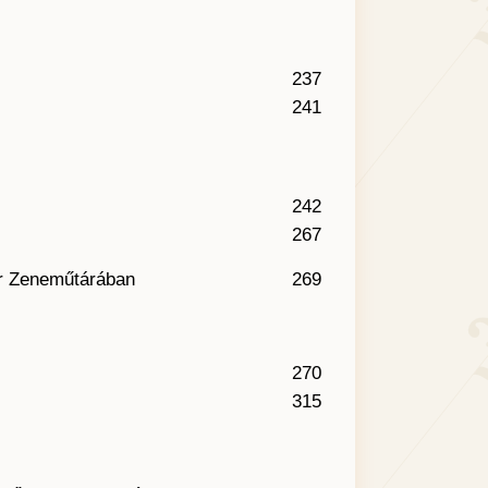
237
241
242
267
ár Zeneműtárában
269
270
315