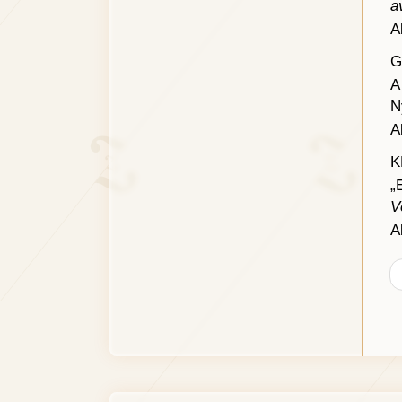
a
A
G
A
N
A
K
„
V
A