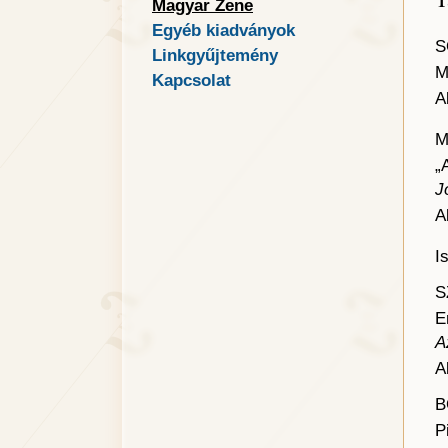
Magyar Zene
Egyéb kiadványok
S
Linkgyűjtemény
M
Kapcsolat
A
M
„
J
A
I
S
E
A
A
B
P