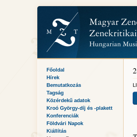
2
Főoldal
Hírek
Bemutatkozás
L
Tagság
Közérdekű adatok
Kroó György-díj és -plakett
Konferenciák
Földvári Napok
Kiállítás
T