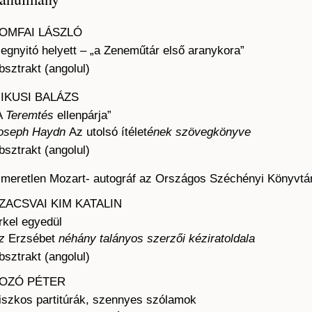
OMFAI LÁSZLÓ
egnyitó helyett – „a Zeneműtár első aranykora”
bsztrakt (angolul)
IKUSI BALÁZS
A
Teremtés
ellenpárja”
oseph Haydn
Az utolsó ítélet
ének szövegkönyve
bsztrakt (angolul)
smeretlen Mozart- autográf az Országos Széchényi Könyvt
ZACSVAI KIM KATALIN
rkel egyedül
z
Erzsébet
néhány talányos szerzői kéziratoldala
bsztrakt (angolul)
OZÓ PÉTER
iszkos partitúrák, szennyes szólamok