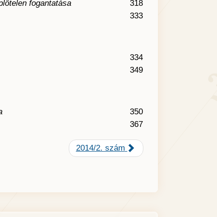
lőtelen fogantatása
318
333
334
349
a
350
367
2014/2. szám