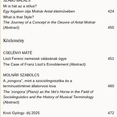
SZABÓ BALÁZS
Mi is hát az a stílus?
Egy fogalom útja Molnár Antal életművében
424
What is that Style?
The Journey of a Concept in the Oeuvre of Antal Molnár
(Abstract)
450
Közlemény
CSELÉNYI MÁTÉ
Liszt Ferenc nemessé válásának ügye
451
The Case of Franz Liszt’s Ennoblement (Abstract)
MOLNÁR SZABOLCS
A „zongora”, mint a szociolingvisztika és a
terminustörténet állatorvosi lova
460
The ’zongora’ (Piano) as the Vet’s Horse in the Field of
Sociolinguistics and the History of Musical Terminology
(Abstract)
Kroó György- díj 2025
472