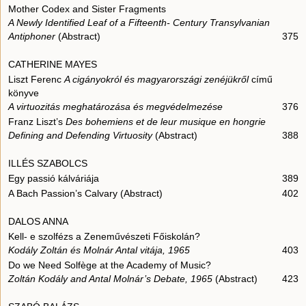
Mother Codex and Sister Fragments
A Newly Identified Leaf of a Fifteenth- Century Transylvanian
Antiphoner
(Abstract)
375
CATHERINE MAYES
Liszt Ferenc
A cigányokról és magyarországi zenéjükről
című
könyve
A virtuozitás meghatározása és megvédelmezése
376
Franz Liszt’s
Des bohemiens et de leur musique en hongrie
Defining and Defending Virtuosity
(Abstract)
388
ILLÉS SZABOLCS
Egy passió kálváriája
389
A Bach Passion’s Calvary (Abstract)
402
DALOS ANNA
Kell- e szolfézs a Zeneművészeti Főiskolán?
Kodály Zoltán és Molnár Antal vitája, 1965
403
Do we Need Solfège at the Academy of Music?
Zoltán Kodály and Antal Molnár’s Debate, 1965
(Abstract)
423