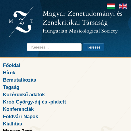
Keresés...
Keresés
Főoldal
Hírek
Bemutatkozás
Tagság
Közérdekű adatok
Kroó György-díj és -plakett
Konferenciák
Földvári Napok
Kiállítás