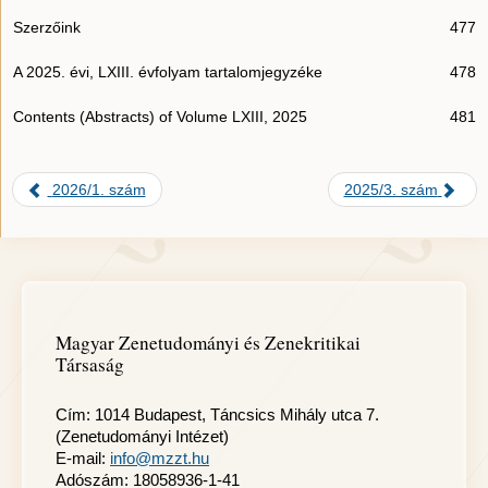
Szerzőink
477
A 2025. évi, LXIII. évfolyam tartalomjegyzéke
478
Contents (Abstracts) of Volume LXIII, 2025
481
2026/1. szám
2025/3. szám
Magyar Zenetudományi és Zenekritikai
Társaság
Cím: 1014 Budapest, Táncsics Mihály utca 7.
(Zenetudományi Intézet)
E-mail:
info@mzzt.hu
Adószám: 18058936-1-41