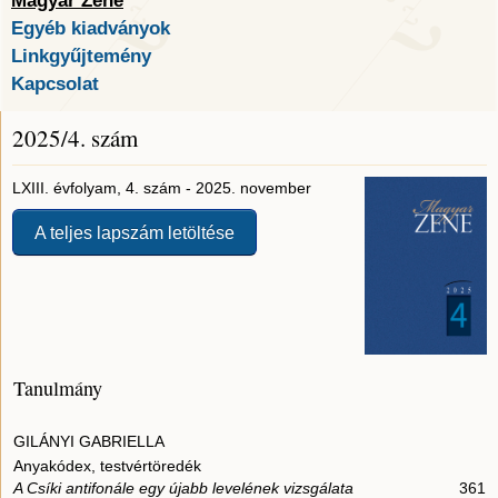
Magyar Zene
Egyéb kiadványok
Linkgyűjtemény
Kapcsolat
2025/4. szám
LXIII. évfolyam, 4. szám - 2025. november
A teljes lapszám letöltése
Tanulmány
GILÁNYI GABRIELLA
Anyakódex, testvértöredék
A Csíki antifonále egy újabb levelének vizsgálata
361