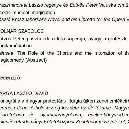
rasznahorkai László regénye és Eötvös Péter
Valuska
című 
cenic musical imagination
ászló Krasznahorkai’s Novel and his Libretto for the Opera
V
OLNÁR SZABOLCS
ötvös Péter posztmodern kórusoperája, avagy a groteszk 
ragikomédiában
aluska
: The Role of the Chorus and the Intonation of t
ragicomedy (Abstract)
ecenzió
ARGA LÁSZLÓ DÁVID
onográfia a magyar protestáns liturgia újkori zenei emlékeir
erenczi Ilona: A bölcsesség kezdete az Úr félelme. Magya
éziratokban és nyomtatványokban, énekeskönyvekbe
ölcsészettudományi Kutatóközpont Zenetudományi Intézet, 