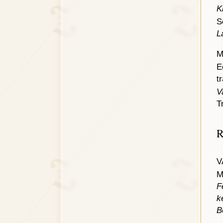
K
S
L
M
E
t
V
T
R
V
M
F
k
B