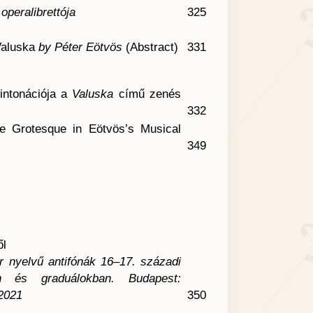
operalibrettója
325
aluska
by Péter Eötvös
(Abstract)
331
intonációja a
Valuska
című zenés
332
he Grotesque in Eötvös’s Musical
349
ől
r nyelvű antifónák 16–17. századi
n és graduálokban. Budapest:
2021
350