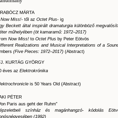
RABÓCZ MÁRTA
A
Now Miss!
- től az
Octet Plus
- ig
gy Beckett által inspirált dramaturgia különböző megvalósí
éter műhelyében (öt kamaramű: 1972–2017)
rom
Now Miss!
to
Octet Plus
by Peter Eötvös
ifferent Realizations and Musical Interpretations of a Soun
mbers
(Five Pieces: 1972–2017)
(Abstract)
FJ. KURTÁG GYÖRGY
0 éves az
Elektrokrónika
lektrochronicle
is 50 Years Old (Abstract)
AKI PÉTER
Von Paris aus geht der Ruhm”
épzeletbeli színház és magánhangzó- kódolás Eö
onósnégyesében (1992)