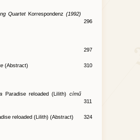
ing Quartet
Korrespondenz
(1992)
296
297
re
(Abstract)
310
 a
Paradise reloaded (Lilith)
című
311
dise reloaded (Lilith) (Abstract)
324