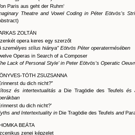
Von Paris aus geht der Ruhm‘
maginary Theatre and Vowel Coding in Péter Eötvös’s Str
Abstract)
ARKAS ZOLTÁN
izenkét opera keres egy szerzőt
A személyes stílus hiánya” Eötvös Péter operatermésében
welve Operas in Search of a Composer
he Lack of Personal Style’ in Peter Eötvös’s Operatic Oeuv
ÖNYVES-TÓTH ZSUZSANNA
Erinnerst du dich nicht?”
ítosz és intertextualitás a
Die Tragödie des Teufels
és
perákban
Erinnerst du dich nicht?’
yths and Intertextuality in
Die Tragödie des Teufels
and
Para
HOMKA BEÁTA
zcenikus zenei képzelet