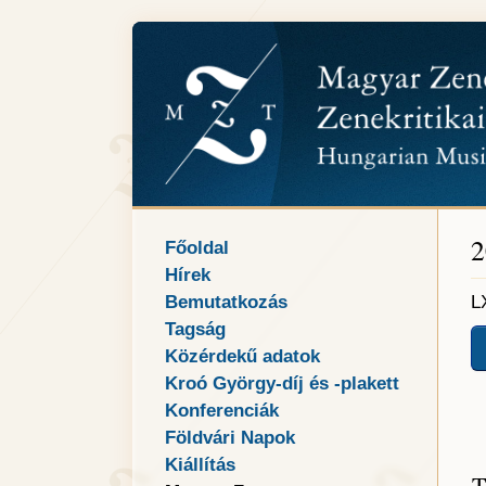
2
Főoldal
Hírek
Bemutatkozás
L
Tagság
Közérdekű adatok
Kroó György-díj és -plakett
Konferenciák
Földvári Napok
Kiállítás
T