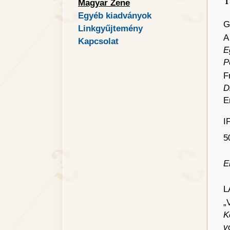
Magyar Zene
Egyéb kiadványok
G
Linkgyűjtemény
Kapcsolat
E
P
F
D
E
I
5
E
L
„
K
v