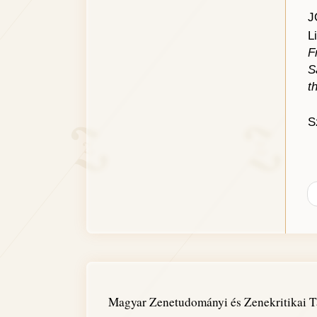
J
L
F
S
t
S
Magyar Zenetudományi és Zenekritikai T