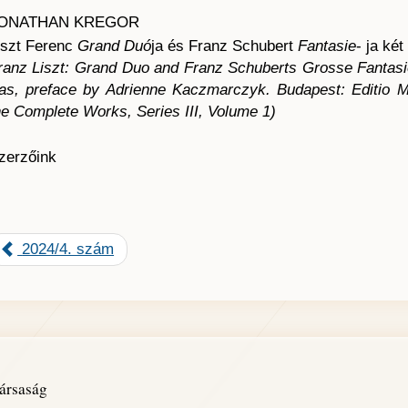
ONATHAN KREGOR
iszt Ferenc
Grand Duó
ja és Franz Schubert
Fantasie
- ja ké
ranz Liszt: Grand Duo and Franz Schuberts Grosse Fantasie
as, preface by Adrienne Kaczmarczyk. Budapest: Editio Mu
he Complete Works, Series III, Volume 1)
zerzőink
2024/4. szám
ársaság