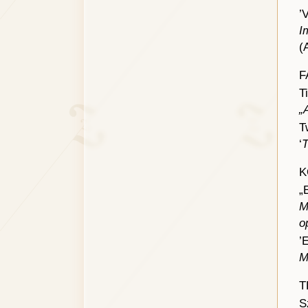
’
I
(
F
T
„
T
‘
T
K
„
M
o
’
M
T
S