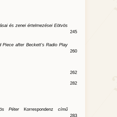
tásai és zenei értelmezései Eötvös
245
d Piece after Beckett’s Radio Play
260
262
282
tvös Péter
Korrespondenz
című
283