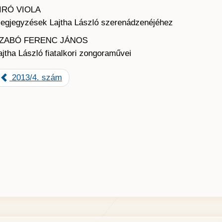
IRÓ VIOLA
egjegyzések Lajtha László szerenádzenéjéhez
ZABÓ FERENC JÁNOS
ajtha László fiatalkori zongoraművei
2013/4. szám