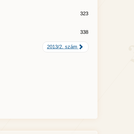
323
338
2013/2. szám