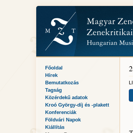
2
Főoldal
Hírek
Bemutatkozás
L
Tagság
Közérdekű adatok
Kroó György-díj és -plakett
Konferenciák
Földvári Napok
Kiállítás
T