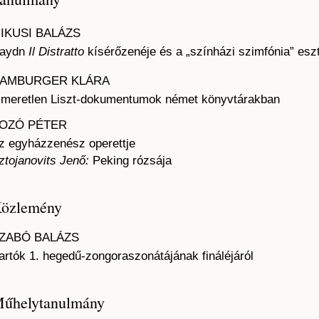
IKUSI BALÁZS
aydn
Il Distratto
kísérőzenéje és a „színházi szimfónia” eszt
AMBURGER KLÁRA
smeretlen Liszt-dokumentumok német könyvtárakban
OZÓ PÉTER
z egyházzenész operettje
ztojanovits Jenő:
Peking rózsája
özlemény
ZABÓ BALÁZS
artók 1. hegedű-zongoraszonátájának fináléjáról
űhelytanulmány