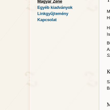
Magyar Zene
Egyéb kiadványok
M
Linkgyűjtemény
H
Kapcsolat
H
I
B
A
S
K
S
B
M