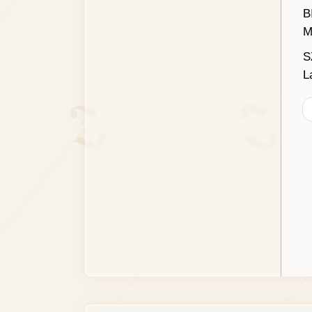
B
M
S
L