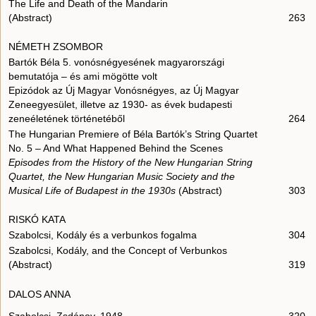
The Life and Death of the Mandarin
(Abstract)
263
NÉMETH ZSOMBOR
Bartók Béla 5. vonósnégyesének magyarországi
bemutatója – és ami mögötte volt
Epizódok az Új Magyar Vonósnégyes, az Új Magyar
Zeneegyesület, illetve az 1930- as évek budapesti
zeneéletének történetéből
264
The Hungarian Premiere of Béla Bartók’s String Quartet
No. 5 – And What Happened Behind the Scenes
Episodes from the History of the New Hungarian String
Quartet, the New Hungarian Music Society and the
Musical Life of Budapest in the 1930s
(Abstract)
303
RISKÓ KATA
Szabolcsi, Kodály és a verbunkos fogalma
304
Szabolcsi, Kodály, and the Concept of Verbunkos
(Abstract)
319
DALOS ANNA