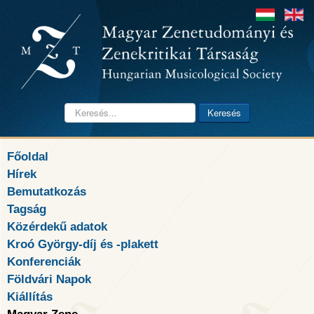
Keresés...
Keresés
Főoldal
Hírek
Bemutatkozás
Tagság
Közérdekű adatok
Kroó György-díj és -plakett
Konferenciák
Földvári Napok
Kiállítás