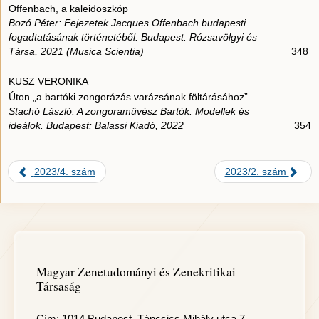
Offenbach, a kaleidoszkóp
Bozó Péter: Fejezetek Jacques Offenbach budapesti
fogadtatásának történetéből. Budapest: Rózsavölgyi és
Társa, 2021 (Musica Scientia)
348
KUSZ VERONIKA
Úton „a bartóki zongorázás varázsának föltárásához”
Stachó László: A zongoraművész Bartók. Modellek és
ideálok. Budapest: Balassi Kiadó, 2022
354
2023/4. szám
2023/2. szám
Magyar Zenetudományi és Zenekritikai
Társaság
Cím: 1014 Budapest, Táncsics Mihály utca 7.