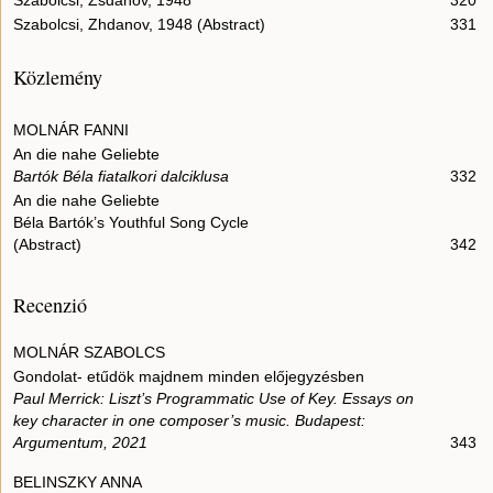
Szabolcsi, Zsdánov, 1948
320
Szabolcsi, Zhdanov, 1948 (Abstract)
331
Közlemény
MOLNÁR FANNI
An die nahe Geliebte
Bartók Béla fiatalkori dalciklusa
332
An die nahe Geliebte
Béla Bartók’s Youthful Song Cycle
(Abstract)
342
Recenzió
MOLNÁR SZABOLCS
Gondolat- etűdök majdnem minden előjegyzésben
Paul Merrick: Liszt’s Programmatic Use of Key. Essays on
key character in one composer’s music. Budapest:
Argumentum, 2021
343
BELINSZKY ANNA