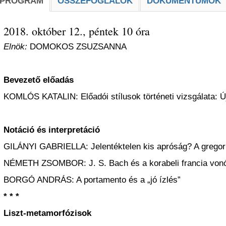
PROGRAM
ÖSSZEFOGLALÓK
DOKUMENTUMOK
2018. október 12., péntek 10 óra
Elnök:
DOMOKOS ZSUZSANNA
Bevezető előadás
KOMLÓS KATALIN: Előadói stílusok történeti vizsgálata: 
Notáció és interpretáció
GILÁNYI GABRIELLA: Jelentéktelen kis apróság? A gregor
NÉMETH ZSOMBOR: J. S. Bach és a korabeli francia vonós
BORGÓ ANDRÁS: A portamento és a „jó ízlés”
* * *
Liszt-metamorfózisok