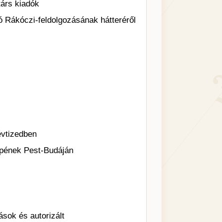
árs kiadók
 Rákóczi-feldolgozásának hátteréről
vtizedben
epének Pest-Budáján
sok és autorizált