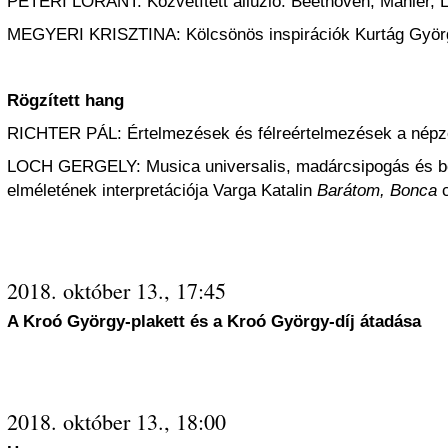
PÉTERI LÓRÁNT: Közvetített allúzió: Beethoven, Mahler, L
MEGYERI KRISZTINA: Kölcsönös inspirációk Kurtág Gyö
Rögzített hang
RICHTER PÁL: Értelmezések és félreértelmezések a népz
LOCH GERGELY: Musica universalis, madárcsipogás és b
elméletének interpretációja Varga Katalin
Barátom, Bonca
2018. október 13., 17:45
A Kroó György-plakett és a Kroó György-díj átadása
2018. október 13., 18:00