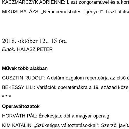
KACZMARCZYK ADRIENNE: Liszt zongoraművei és a kort
MIKUSI BALÁZS: „Némi nemesbülést igényelt”: Liszt utolsó
2018. október 12., 15 óra
Elnök:
HALÁSZ PÉTER
Művek több alakban
GUSZTIN RUDOLF: A dalármozgalom repertoárja az első é
BÉKÉSSY LILI: Variációk operatémákra a 19. század köz
* * *
Operaváltozatok
HORVÁTH PÁL: Énekesjátéktól a magyar operáig
KIM KATALIN: „Szükséges változtatásokkal”: Szerzői javítá