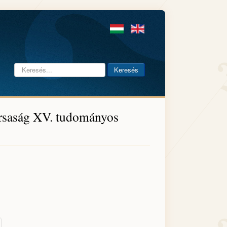
Keresés...
Keresés
rsaság XV. tudományos