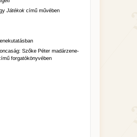
igeti
rgy
Játékok
című művében
enekutatásban
oncaság: Szőke Péter madárzene-
című forgatókönyvében