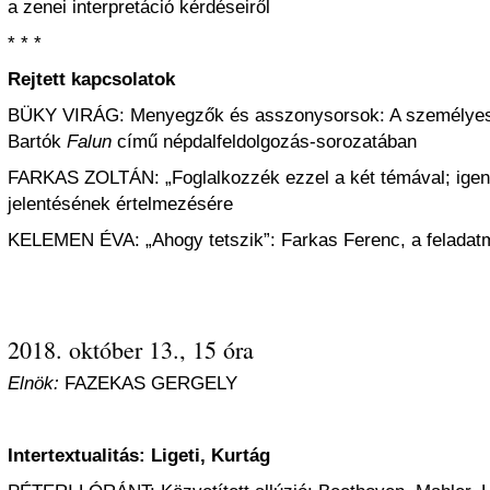
a zenei interpretáció kérdéseiről
* * *
Rejtett kapcsolatok
BÜKY VIRÁG: Menyegzők és asszonysorsok: A személyes
Bartók
Falun
című népdalfeldolgozás-sorozatában
FARKAS ZOLTÁN: „Foglalkozzék ezzel a két témával; igen?
jelentésének értelmezésére
KELEMEN ÉVA: „Ahogy tetszik”: Farkas Ferenc, a felada
2018. október 13., 15 óra
Elnök:
FAZEKAS GERGELY
Intertextualitás: Ligeti, Kurtág