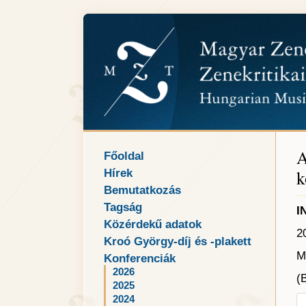
A
Főoldal
k
Hírek
Bemutatkozás
Tagság
I
Közérdekű adatok
2
Kroó György-díj és -plakett
M
Konferenciák
2026
(
2025
2024