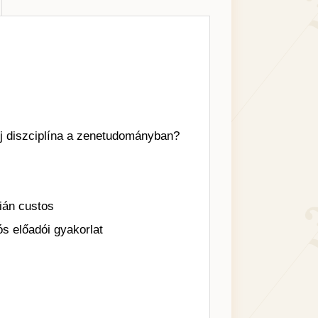
Új diszciplína a zenetudományban?
ián custos
 előadói gyakorlat