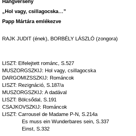
Hangverseny
„Hol vagy, csillagocska…”
Papp Mártára emlékezve
RAJK JUDIT (ének), BORBÉLY LÁSZLÓ (zongora)
LISZT: Elfelejtett románc, S.527
MUSZORGSZKIJ: Hol vagy, csillagocska
DARGOMIZSSZKIJ: Románcok
LISZT: Rezignáció, S.187/a
MUSZORGSZKIJ: A dadával
LISZT: Bölcsődal, S.191
CSAJKOVSZKIJ: Románcok
LISZT: Carrousel de Madame P-N, S.214a
Es muss ein Wunderbares sein, S.337
Einst, S.332