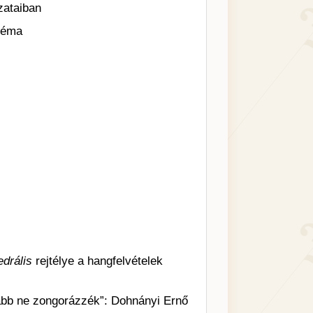
zataiban
léma
edrális
rejtélye a hangfelvételek
bb ne zongorázzék”: Dohnányi Ernő