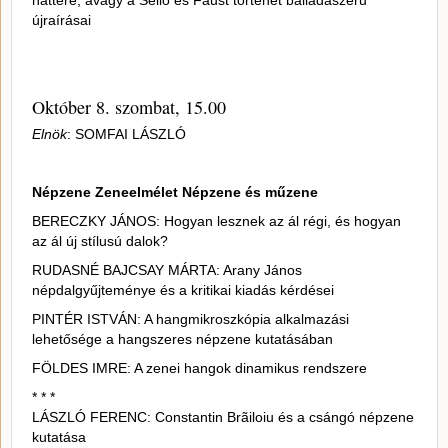
háttere, avagy a Sellő és Faust történet balladaszerű
újraírásai
Október 8. szombat, 15.00
Elnök
: SOMFAI LÁSZLÓ
Népzene Zeneelmélet Népzene és műzene
BERECZKY JÁNOS: Hogyan lesznek az ál régi, és hogyan
az ál új stílusú dalok?
RUDASNÉ BAJCSAY MÁRTA: Arany János
népdalgyűjteménye és a kritikai kiadás kérdései
PINTÉR ISTVÁN: A hangmikroszkópia alkalmazási
lehetősége a hangszeres népzene kutatásában
FÖLDES IMRE: A zenei hangok dinamikus rendszere
* * *
LÁSZLÓ FERENC: Constantin Brãiloiu és a csángó népzene
kutatása