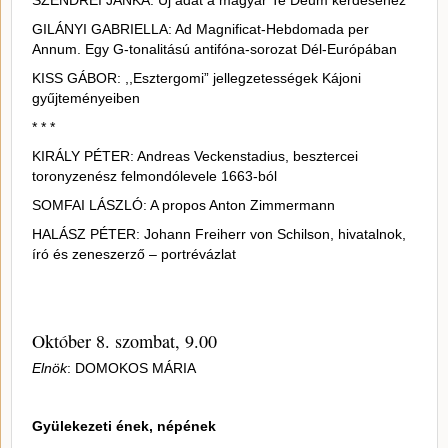
SZENDREI JANKA: Új adat a magyar Te Deum kérdéséhez
GILÁNYI GABRIELLA: Ad Magnificat-Hebdomada per
Annum. Egy G-tonalitású antifóna-sorozat Dél-Európában
KISS GÁBOR: ,,Esztergomi” jellegzetességek Kájoni
gyűjteményeiben
* * *
KIRÁLY PÉTER: Andreas Veckenstadius, besztercei
toronyzenész felmondólevele 1663-ból
SOMFAI LÁSZLÓ: A propos Anton Zimmermann
HALÁSZ PÉTER: Johann Freiherr von Schilson, hivatalnok,
író és zeneszerző – portrévázlat
Október 8. szombat, 9.00
Elnök
: DOMOKOS MÁRIA
Gyülekezeti ének, népének