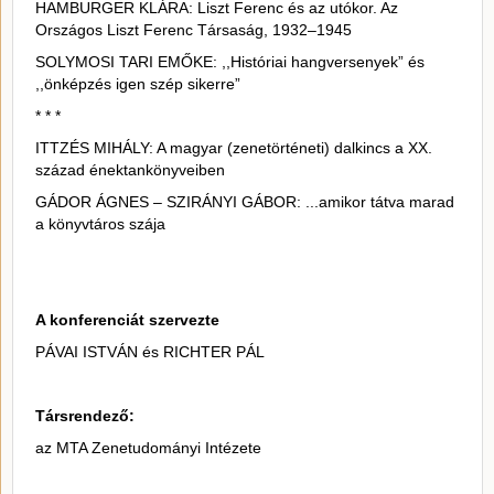
HAMBURGER KLÁRA: Liszt Ferenc és az utókor. Az
Országos Liszt Ferenc Társaság, 1932–1945
SOLYMOSI TARI EMŐKE: ,,Históriai hangversenyek” és
,,önképzés igen szép sikerre”
* * *
ITTZÉS MIHÁLY: A magyar (zenetörténeti) dalkincs a XX.
század énektankönyveiben
GÁDOR ÁGNES – SZIRÁNYI GÁBOR: ...amikor tátva marad
a könyvtáros szája
A konferenciát szervezte
PÁVAI ISTVÁN és RICHTER PÁL
Társrendező:
az MTA Zenetudományi Intézete