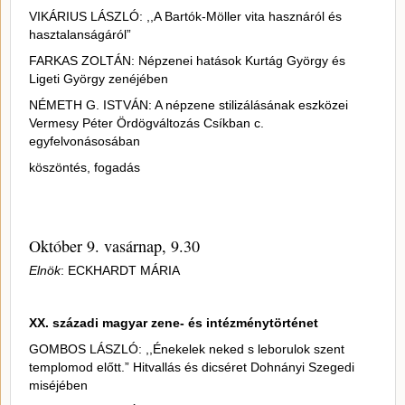
VIKÁRIUS LÁSZLÓ: ,,A Bartók-Möller vita hasznáról és
hasztalanságáról”
FARKAS ZOLTÁN: Népzenei hatások Kurtág György és
Ligeti György zenéjében
NÉMETH G. ISTVÁN: A népzene stilizálásának eszközei
Vermesy Péter Ördögváltozás Csíkban c.
egyfelvonásosában
köszöntés, fogadás
Október 9. vasárnap, 9.30
Elnök
: ECKHARDT MÁRIA
XX. századi magyar zene- és intézménytörténet
GOMBOS LÁSZLÓ: ,,Énekelek neked s leborulok szent
templomod előtt.” Hitvallás és dicséret Dohnányi Szegedi
miséjében