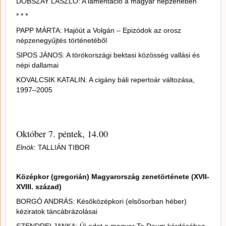
DOBSZAY LÁSZLÓ: A lamentáció a magyar népzenében
* * *
PAPP MÁRTA: Hajóút a Volgán – Epizódok az orosz
népzenegyűjtés történetéből
SIPOS JÁNOS: A törökországi bektasi közösség vallási és
népi dallamai
KOVALCSIK KATALIN: A cigány báli repertoár változása,
1997–2005
Október 7. péntek, 14.00
Elnök
: TALLIÁN TIBOR
Középkor (gregorián) Magyarország zenetörténete (XVII-
XVIII. század)
BORGÓ ANDRÁS: Későközépkori (elsősorban héber)
kéziratok táncábrázolásai