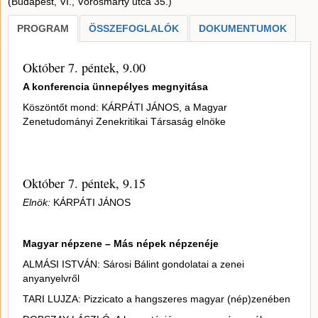
(Budapest, VI., Vörösmarty utca 35.)
PROGRAM
ÖSSZEFOGLALÓK
DOKUMENTUMOK
Október 7. péntek, 9.00
A konferencia ünnepélyes megnyitása
Köszöntőt mond: KÁRPÁTI JÁNOS, a Magyar
Zenetudományi Zenekritikai Társaság elnöke
Október 7. péntek, 9.15
Elnök:
KÁRPÁTI JÁNOS
Magyar népzene – Más népek népzenéje
ALMÁSI ISTVÁN: Sárosi Bálint gondolatai a zenei
anyanyelvről
TARI LUJZA: Pizzicato a hangszeres magyar (nép)zenében