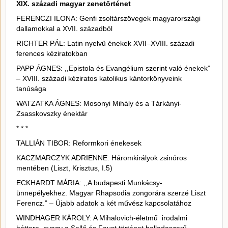
XIX. századi magyar zenetörténet
FERENCZI ILONA: Genfi zsoltárszövegek magyarországi
dallamokkal a XVII. századból
RICHTER PÁL: Latin nyelvű énekek XVII–XVIII. századi
ferences kéziratokban
PAPP ÁGNES: ,,Epistola és Evangélium szerint való énekek”
– XVIII. századi kéziratos katolikus kántorkönyveink
tanúsága
WATZATKA ÁGNES: Mosonyi Mihály és a Tárkányi-
Zsasskovszky énektár
* * *
TALLIÁN TIBOR: Reformkori énekesek
KACZMARCZYK ADRIENNE: Háromkirályok zsinóros
mentében (Liszt, Krisztus, I.5)
ECKHARDT MÁRIA: ,,A budapesti Munkácsy-
ünnepélyekhez. Magyar Rhapsodia zongorára szerzé Liszt
Ferencz.” – Újabb adatok a két művész kapcsolatához
WINDHAGER KÁROLY: A Mihalovich-életmű irodalmi