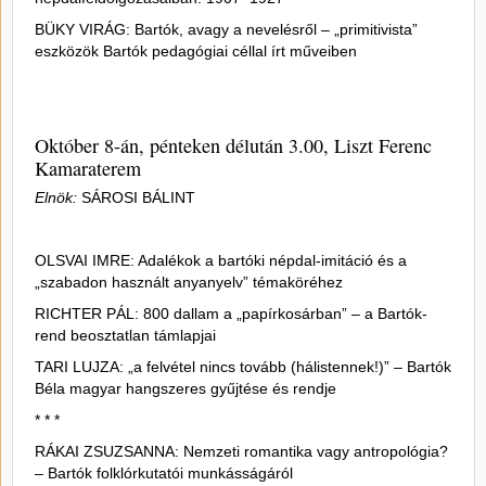
BÜKY VIRÁG: Bartók, avagy a nevelésről – „primitivista”
eszközök Bartók pedagógiai céllal írt műveiben
Október 8-án, pénteken délután 3.00, Liszt Ferenc
Kamaraterem
Elnök:
SÁROSI BÁLINT
OLSVAI IMRE: Adalékok a bartóki népdal-imitáció és a
„szabadon használt anyanyelv” témaköréhez
RICHTER PÁL: 800 dallam a „papírkosárban” – a Bartók-
rend beosztatlan támlapjai
TARI LUJZA: „a felvétel nincs tovább (hálistennek!)” – Bartók
Béla magyar hangszeres gyűjtése és rendje
* * *
RÁKAI ZSUZSANNA: Nemzeti romantika vagy antropológia?
– Bartók folklórkutatói munkásságáról