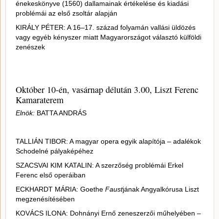
énekeskönyve (1560) dallamainak értékelése és kiadási
problémái az első zsoltár alapján
KIRÁLY PÉTER: A 16–17. század folyamán vallási üldözés
vagy egyéb kényszer miatt Magyarországot választó külföldi
zenészek
Október 10-én, vasárnap délután 3.00, Liszt Ferenc
Kamaraterem
Elnök:
BATTA ANDRÁS
TALLIÁN TIBOR: A magyar opera egyik alapítója – adalékok
Schodelné pályaképéhez
SZACSVAI KIM KATALIN: A szerzőség problémái Erkel
Ferenc első operáiban
ECKHARDT MÁRIA: Goethe
Faust
jának Angyalkórusa Liszt
megzenésítésében
KOVÁCS ILONA: Dohnányi Ernő zeneszerzői műhelyében –