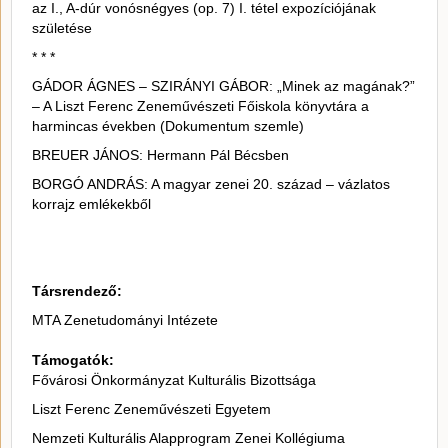
az I., A-dúr vonósnégyes (op. 7) I. tétel expozíciójának
születése
* * *
GÁDOR ÁGNES – SZIRÁNYI GÁBOR: „Minek az magának?”
– A Liszt Ferenc Zeneművészeti Főiskola könyvtára a
harmincas években (Dokumentum szemle)
BREUER JÁNOS: Hermann Pál Bécsben
BORGÓ ANDRÁS: A magyar zenei 20. század – vázlatos
korrajz emlékekből
Társrendező:
MTA Zenetudományi Intézete
Támogatók:
Fővárosi Önkormányzat Kulturális Bizottsága
Liszt Ferenc Zeneművészeti Egyetem
Nemzeti Kulturális Alapprogram Zenei Kollégiuma