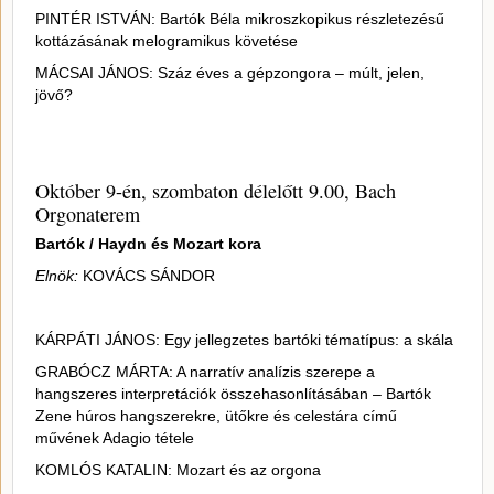
PINTÉR ISTVÁN: Bartók Béla mikroszkopikus részletezésű
kottázásának melogramikus követése
MÁCSAI JÁNOS: Száz éves a gépzongora – múlt, jelen,
jövő?
Október 9-én, szombaton délelőtt 9.00, Bach
Orgonaterem
Bartók / Haydn és Mozart kora
Elnök:
KOVÁCS SÁNDOR
KÁRPÁTI JÁNOS: Egy jellegzetes bartóki tématípus: a skála
GRABÓCZ MÁRTA: A narratív analízis szerepe a
hangszeres interpretációk összehasonlításában – Bartók
Zene
húros hangszerekre, ütőkre és celestára című
művének Adagio tétele
KOMLÓS KATALIN: Mozart és az orgona