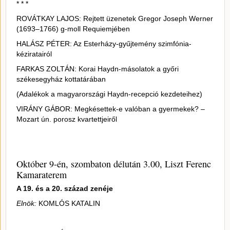
* * *
ROVÁTKAY LAJOS: Rejtett üzenetek Gregor Joseph Werner
(1693–1766) g-moll Requiemjében
HALÁSZ PÉTER: Az Esterházy-gyűjtemény szimfónia-
kéziratairól
FARKAS ZOLTÁN: Korai Haydn-másolatok a győri
székesegyház kottatárában
(Adalékok a magyarországi Haydn-recepció kezdeteihez)
VIRÁNY GÁBOR: Megkésettek-e valóban a gyermekek? –
Mozart ún. porosz kvartettjeiről
Október 9-én, szombaton délután 3.00, Liszt Ferenc
Kamaraterem
A 19. és a 20. század zenéje
Elnök:
KOMLÓS KATALIN