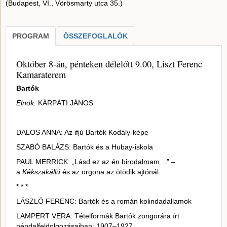
(Budapest, VI., Vörösmarty utca 35.)
PROGRAM
ÖSSZEFOGLALÓK
Október 8-án, pénteken délelőtt 9.00, Liszt Ferenc
Kamaraterem
Bartók
Elnök:
KÁRPÁTI JÁNOS
DALOS ANNA: Az ifjú Bartók Kodály-képe
SZABÓ BALÁZS: Bartók és a Hubay-iskola
PAUL MERRICK: „Lásd ez az én birodalmam…” –
a
Kékszakállú
és az orgona az ötödik ajtónál
* * *
LÁSZLÓ FERENC: Bartók és a román kolindadallamok
LAMPERT VERA: Tételformák Bartók zongorára írt
népdalfeldolgozásaiban: 1907–1927