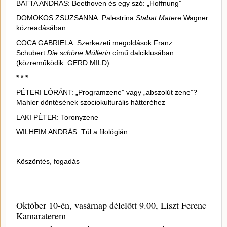
BATTA ANDRÁS: Beethoven és egy szó: „Hoffnung”
DOMOKOS ZSUZSANNA: Palestrina
Stabat Mater
e Wagner
közreadásában
COCA GABRIELA: Szerkezeti megoldások Franz
Schubert
Die schöne Müllerin
című dalciklusában
(közreműködik: GERD MILD)
* * *
PÉTERI LÓRÁNT: „Programzene” vagy „abszolút zene”? –
Mahler döntésének szociokulturális hátteréhez
LAKI PÉTER: Toronyzene
WILHEIM ANDRÁS: Túl a filológián
Köszöntés, fogadás
Október 10-én, vasárnap délelőtt 9.00, Liszt Ferenc
Kamaraterem