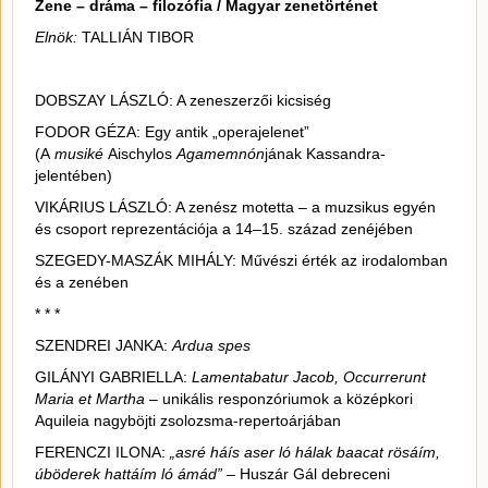
Zene – dráma – filozófia / Magyar zenetörténet
Elnök:
TALLIÁN TIBOR
DOBSZAY LÁSZLÓ: A zeneszerzői kicsiség
FODOR GÉZA: Egy antik „operajelenet”
(A
musiké
Aischylos
Agamemnón
jának Kassandra-
jelentében)
VIKÁRIUS LÁSZLÓ: A zenész motetta – a muzsikus egyén
és csoport reprezentációja a 14–15. század zenéjében
SZEGEDY-MASZÁK MIHÁLY: Művészi érték az irodalomban
és a zenében
* * *
SZENDREI JANKA:
Ardua spes
GILÁNYI GABRIELLA:
Lamentabatur Jacob, Occurrerunt
Maria et Martha
– unikális responzóriumok a középkori
Aquileia nagyböjti zsolozsma-repertoárjában
FERENCZI ILONA:
„asré háís aser ló hálak baacat rösáím,
úböderek hattáím ló ámád”
– Huszár Gál debreceni