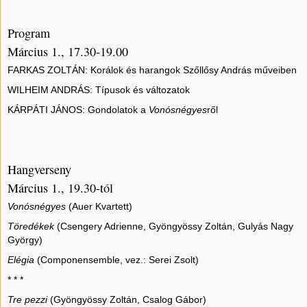
Program
Március 1., 17.30-19.00
FARKAS ZOLTÁN: Korálok és harangok Szőllősy András műveiben
WILHEIM ANDRÁS: Típusok és változatok
KÁRPÁTI JÁNOS: Gondolatok a
Vonósnégyes
ről
Hangverseny
Március 1., 19.30-tól
Vonósnégyes
(Auer Kvartett)
Töredékek
(Csengery Adrienne, Gyöngyössy Zoltán, Gulyás Nagy
György)
Elégia
(Componensemble, vez.: Serei Zsolt)
* * *
Tre pezzi
(Gyöngyössy Zoltán, Csalog Gábor)