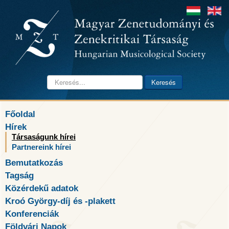
Keresés...
Keresés
Főoldal
Hírek
Társaságunk hírei
Partnereink hírei
Bemutatkozás
Tagság
Közérdekű adatok
Kroó György-díj és -plakett
Konferenciák
Földvári Napok