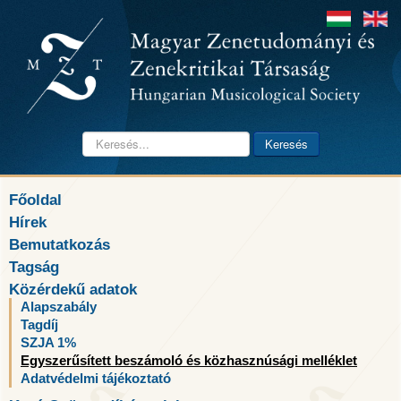
Keresés...
Keresés
Főoldal
Hírek
Bemutatkozás
Tagság
Közérdekű adatok
Alapszabály
Tagdíj
SZJA 1%
Egyszerűsített beszámoló és közhasznúsági melléklet
Adatvédelmi tájékoztató