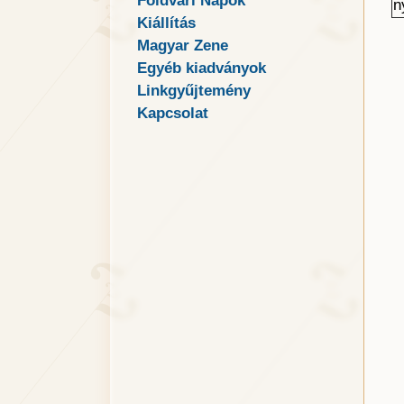
Földvári Napok
n
Kiállítás
Magyar Zene
Egyéb kiadványok
Linkgyűjtemény
Kapcsolat