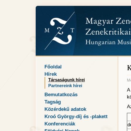
K
Főoldal
Hírek
Társaságunk hírei
Me
Partnereink hírei
A
Bemutatkozás
k
Tagság
A
Közérdekű adatok
Kroó György-díj és -plakett
Konferenciák
d