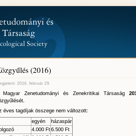
özgyűlés (2016)
gjelent: 2016. február 29.
 Magyar Zenetudományi és Zenekritikai Társaság
20
özgyűlését.
z éves tagdíjak összege nem változott:
egyén
házaspár
olgozó
4.000 Ft
6.500 Ft