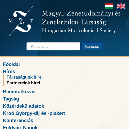
Keresés...
Keresés
Főoldal
Hírek
Társaságunk hírei
Partnereink hírei
Bemutatkozás
Tagság
Közérdekű adatok
Kroó György-díj és -plakett
Konferenciák
Földvári Napok