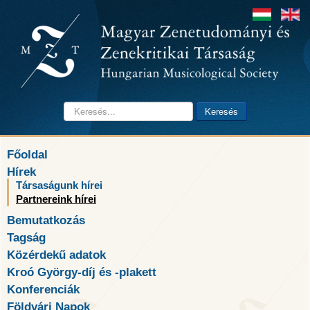
Keresés...
Keresés
Főoldal
Hírek
Társaságunk hírei
Partnereink hírei
Bemutatkozás
Tagság
Közérdekű adatok
Kroó György-díj és -plakett
Konferenciák
Földvári Napok