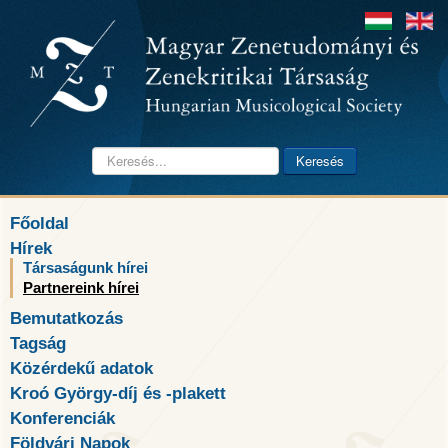
Keresés...
Keresés
Főoldal
Hírek
Társaságunk hírei
Partnereink hírei
Bemutatkozás
Tagság
Közérdekű adatok
Kroó György-díj és -plakett
Konferenciák
Földvári Napok