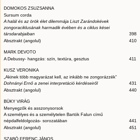
DOMOKOS ZSUZSANNA
Sursum corda
A halál és az örök élet dilemmája Liszt Zarándokévek
zongoraciklusának harmadik évében és a ciklus kései
társdarabjaiban
398
Absztrakt (angolul)
410
MARK DEVOTO
A Debussy- hangzás: szín, textúra, gesztus
411
KUSZ VERONIKA
„Akinek több magyarázat kell, az inkább ne zongorázzék”
Dohnányi Ernő a zenei interpretáció kérdéseiről
431
Absztrakt (angolul)
440
BÜKY VIRÁG
Menyegzők és asszonysorsok
A személyes és a személytelen Bartók Falun című
népdalfeldolgozás- sorozatában
441
Absztrakt (angolul)
451
SZABÓ FERENC JÁNOS