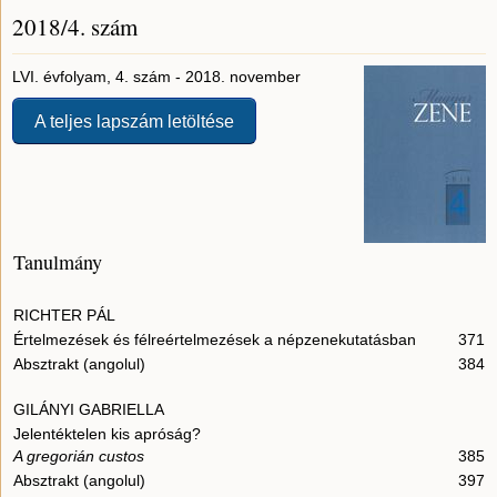
2018/4. szám
LVI. évfolyam, 4. szám - 2018. november
A teljes lapszám letöltése
Tanulmány
RICHTER PÁL
Értelmezések és félreértelmezések a népzenekutatásban
371
Absztrakt (angolul)
384
GILÁNYI GABRIELLA
Jelentéktelen kis apróság?
A gregorián custos
385
Absztrakt (angolul)
397