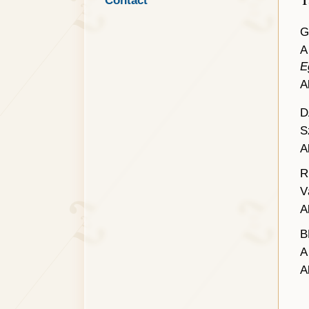
Contact
G
A
E
A
D
S
A
R
V
A
B
A
A