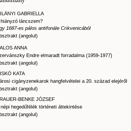
ILÁNYI GABRIELLA
 hiányzó láncszem?
gy 1687-es pálos antifonále Crikvenicából
bsztrakt (angolul)
ALOS ANNA
zervánszky Endre elmaradt forradalma (1959-1977)
bsztrakt (angolul)
ISKÓ KATA
árosi cigányzenekarok hangfelvételei a 20. század elejéről
bsztrakt (angolul)
RAUER-BENKE JÓZSEF
 népi hegedűfélék történeti áttekintése
bsztrakt (angolul)