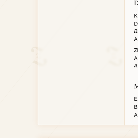
D
K
D
B
A
Z
A
M
E
B
A