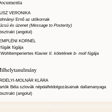
ocumenta
USZ VERONIKA
ohnányi Ernő az utókornak
úcsú és üzenet (Message to Posterity)
bsztrakt (angolul)
EMPLÉNI KORNÉL
 fúgák fúgája
A
Wohltemperiertes Klavier
II. kötetének b- moll fúgája
űhelytanulmány
RDÉLYI-MOLNÁR KLÁRA
artók Béla szlovák népdalfeldolgozásainak dallamanyaga
bsztrakt (angolul)