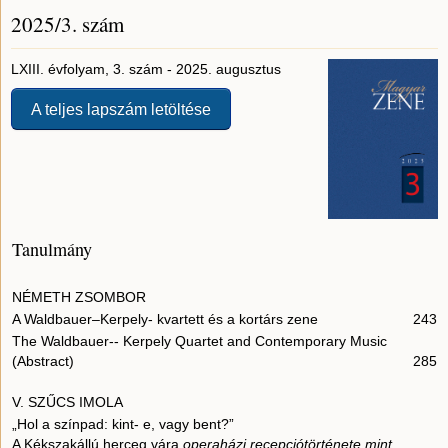
2025/3. szám
LXIII. évfolyam, 3. szám - 2025. augusztus
A teljes lapszám letöltése
Tanulmány
NÉMETH ZSOMBOR
A Waldbauer–Kerpely- kvartett és a kortárs zene
243
The Waldbauer-- Kerpely Quartet and Contemporary Music
(Abstract)
285
V. SZŰCS IMOLA
„Hol a színpad: kint- e, vagy bent?”
A Kékszakállú herceg vára
operaházi recepciótörténete mint