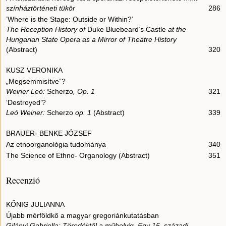
színháztörténeti tükör
286
’Where is the Stage: Outside or Within?’
The Reception History of
Duke Bluebeard’s Castle
at the
Hungarian State Opera as a Mirror of Theatre History
(Abstract)
320
KUSZ VERONIKA
„Megsemmisítve”?
Weiner Leó:
Scherzo
, Op. 1
321
‘Destroyed’?
Leó Weiner:
Scherzo
op. 1
(Abstract)
339
BRAUER- BENKE JÓZSEF
Az etnoorganológia tudománya
340
The Science of Ethno- Organology (Abstract)
351
Recenzió
KŐNIG JULIANNA
Újabb mérföldkő a magyar gregoriánkutatásban
Gilányi Gabriella: Töredéktől a műhelyig. Egy 15. századi