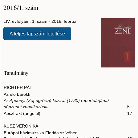
2016/1. szám
LIV. évfolyam, 1. szám - 2016. február
A teljes lapszám letöltése
Tanulmány
RICHTER PÁL
Az élő barokk
Az Apponyi (Zaj-ugróczi) kézirat (1730) repertoárjának
népzenei vonatkozásai
5
Absztrakt (angolul)
17
KUSZ VERONIKA
Európai házimuzsika Florida szívében