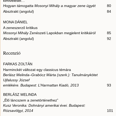
kimivelését…’
Hogyan támogatta Mosonyi Mihály a magyar zene ügyét
80
Absztrakt (angolul)
84
MONA DÁNIEL
A zeneszerző kritikus
Mosonyi Mihály
Zenészeti Lapok
ban megjelent kritikáiról
85
Absztrakt (angolul)
92
Recenzió
FARKAS ZOLTÁN
Harminckét változat egy classicus témára
Berlász Melinda–Grabócz Márta (szerk.): Tanulmánykötet
Ujfalussy József
emlékére. Budapest: L’Harmattan Kiadó, 2013
93
BERLÁSZ MELINDA
„Élő láncszem a zenetörténethez”
Kusz Veronika: Dohnányi amerikai évei. Budapest:
Rózsavölgyi, 2014
101