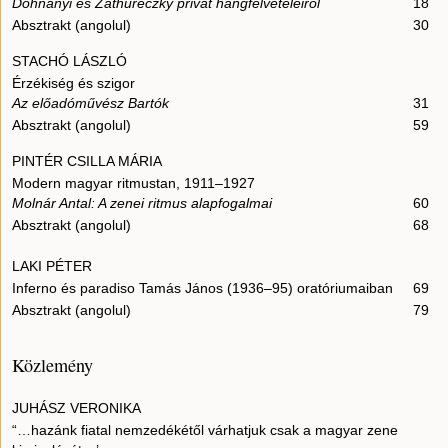
Dohnányi és Zathureczky privát hangfelvételeiről
18
Absztrakt (angolul)
30
STACHÓ LÁSZLÓ
Érzékiség és szigor
Az előadóművész Bartók
31
Absztrakt (angolul)
59
PINTÉR CSILLA MÁRIA
Modern magyar ritmustan, 1911–1927
Molnár Antal: A zenei ritmus alapfogalmai
60
Absztrakt (angolul)
68
LAKI PÉTER
Inferno és paradiso Tamás János (1936–95) oratóriumaiban
69
Absztrakt (angolul)
79
Közlemény
JUHÁSZ VERONIKA
“…hazánk fiatal nemzedékétől várhatjuk csak a magyar zene