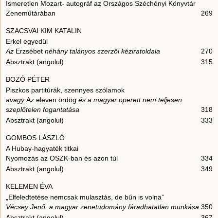
Ismeretlen Mozart- autográf az Országos Széchényi Könyvtár
Zeneműtárában
269
SZACSVAI KIM KATALIN
Erkel egyedül
Az
Erzsébet
néhány talányos szerzői kéziratoldala
270
Absztrakt (angolul)
315
BOZÓ PÉTER
Piszkos partitúrák, szennyes szólamok
avagy
Az eleven ördög
és a magyar operett nem teljesen
szeplőtelen fogantatása
318
Absztrakt (angolul)
333
GOMBOS LÁSZLÓ
A Hubay-hagyaték titkai
Nyomozás az OSZK-ban és azon túl
334
Absztrakt (angolul)
349
KELEMEN ÉVA
„Elfeledtetése nemcsak mulasztás, de bűn is volna”
Vécsey Jenő, a magyar zenetudomány fáradhatatlan munkása
350
Absztrakt (angolul)
367