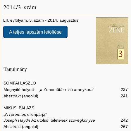
2014/3. szám
LII. évfolyam, 3. szám - 2014. augusztus
A teljes lapszám letöltése
Tanulmány
SOMFAI LÁSZLÓ
Megnyitó helyett – „a Zeneműtár első aranykora”
237
Absztrakt (angolul)
241
MIKUSI BALÁZS
„A
Teremtés
ellenpárja”
Joseph Haydn
Az utolsó ítélet
ének szövegkönyve
242
Absztrakt (angolul)
267