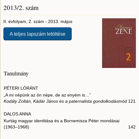
2013/2. szám
II. évfolyam, 2. szám - 2013. május
A teljes lapszám letöltése
Tanulmány
PÉTERI LÓRÁNT
„A mi népünk az ön népe, de az enyém is…”
Kodály Zoltán, Kádár János és a paternalista gondolkodásmód
121
DALOS ANNA
Kurtág magyar identitása és a Bornemisza Péter mondásai
(1963–1968)
142