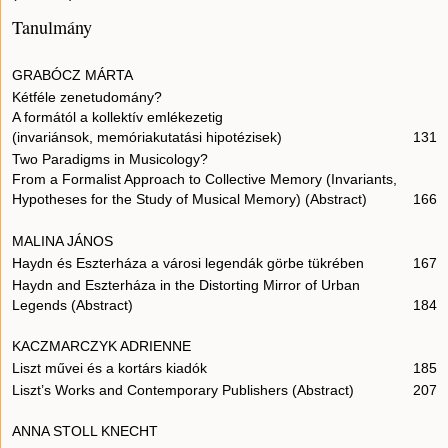
Tanulmány
GRABÓCZ MÁRTA
Kétféle zenetudomány?
A formától a kollektív emlékezetig
(invariánsok, memóriakutatási hipotézisek)
131
Two Paradigms in Musicology?
From a Formalist Approach to Collective Memory (Invariants,
Hypotheses for the Study of Musical Memory) (Abstract)
166
MALINA JÁNOS
Haydn és Eszterháza a városi legendák görbe tükrében
167
Haydn and Eszterháza in the Distorting Mirror of Urban
Legends (Abstract)
184
KACZMARCZYK ADRIENNE
Liszt művei és a kortárs kiadók
185
Liszt’s Works and Contemporary Publishers (Abstract)
207
ANNA STOLL KNECHT