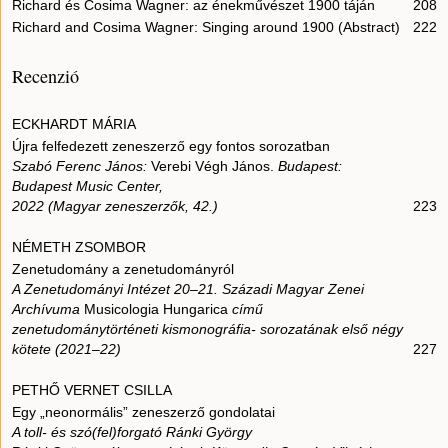
Richard és Cosima Wagner: az énekművészet 1900 táján
208
Richard and Cosima Wagner: Singing around 1900 (Abstract)
222
Recenzió
ECKHARDT MÁRIA
Újra felfedezett zeneszerző egy fontos sorozatban
Szabó Ferenc János:
Verebi Végh János.
Budapest:
Budapest Music Center,
2022 (Magyar zeneszerzők, 42.)
223
NÉMETH ZSOMBOR
Zenetudomány a zenetudományról
A Zenetudományi Intézet 20–21. Századi Magyar Zenei
Archívuma
Musicologia Hungarica
című
zenetudománytörténeti kismonográfia- sorozatának első négy
kötete (2021–22)
227
PETHŐ VERNET CSILLA
Egy „neonormális” zeneszerző gondolatai
A toll- és szó(fel)forgató Ránki György