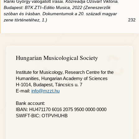
Ránki György válogatott írásai.
Közreadja Ozsvárt Viktória.
Budapest: BTK ZTI–Editio Musica, 2022 (Zeneszerzők
szóban és írásban. Dokumentumok a 20. századi magyar
zene történetéhez, 1.)
232
Hungarian Musicological Society
Institute for Musicology, Research Centre for the
Humanities, Hungarian Academy of Sciences
H-1014, Budapest, Táncsics u. 7
E-mail:
info@mzzt.hu
Bank account:
IBAN: HU471170 6016 2075 9500 0000 0000
SWIFT-BIC: OTPVHUHB