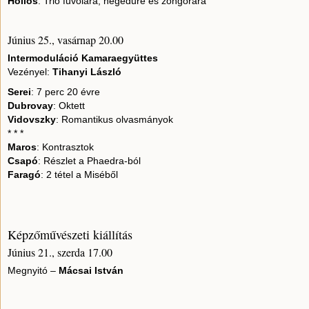
Hollós
: Trió fuvolára, hegedűre és zongorára
Június 25., vasárnap 20.00
Intermoduláció Kamaraegyüttes
Vezényel:
Tihanyi László
Serei
: 7 perc 20 évre
Dubrovay
: Oktett
Vidovszky
: Romantikus olvasmányok
* * *
Maros
: Kontrasztok
Csapó
: Részlet a Phaedra-ból
Faragó
: 2 tétel a Miséből
Képzőművészeti kiállítás
Június 21., szerda 17.00
Megnyitó –
Mácsai István