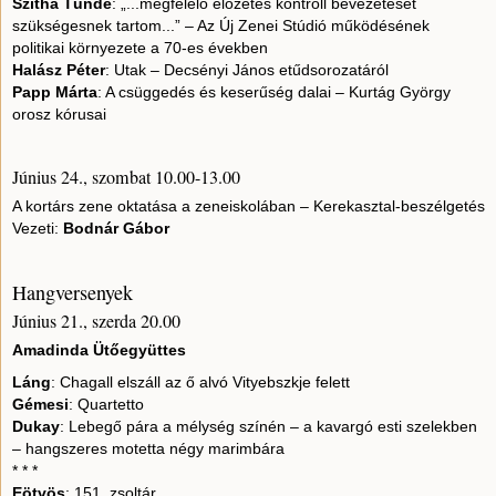
Szitha Tünde
: „...megfelelő előzetes kontroll bevezetését
szükségesnek tartom...” – Az Új Zenei Stúdió működésének
politikai környezete a 70-es években
Halász Péter
: Utak – Decsényi János etűdsorozatáról
Papp Márta
: A csüggedés és keserűség dalai – Kurtág György
orosz kórusai
Június 24., szombat 10.00-13.00
A kortárs zene oktatása a zeneiskolában – Kerekasztal-beszélgetés
Vezeti:
Bodnár Gábor
Hangversenyek
Június 21., szerda 20.00
Amadinda Ütőegyüttes
Láng
: Chagall elszáll az ő alvó Vityebszkje felett
Gémesi
: Quartetto
Dukay
: Lebegő pára a mélység színén – a kavargó esti szelekben
– hangszeres motetta négy marimbára
* * *
Eötvös
: 151. zsoltár