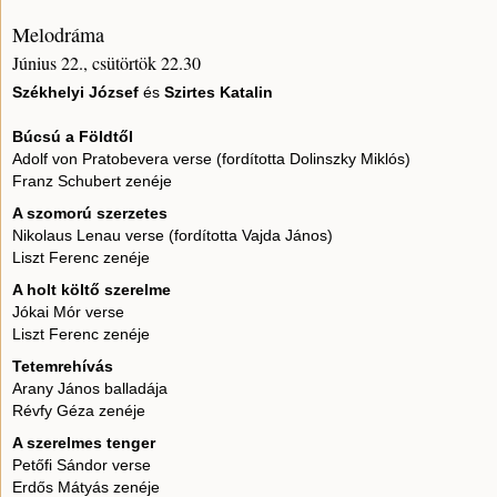
Melodráma
Június 22., csütörtök 22.30
Székhelyi József
és
Szirtes Katalin
Búcsú a Földtől
Adolf von Pratobevera verse (fordította Dolinszky Miklós)
Franz Schubert zenéje
A szomorú szerzetes
Nikolaus Lenau verse (fordította Vajda János)
Liszt Ferenc zenéje
A holt költő szerelme
Jókai Mór verse
Liszt Ferenc zenéje
Tetemrehívás
Arany János balladája
Révfy Géza zenéje
A szerelmes tenger
Petőfi Sándor verse
Erdős Mátyás zenéje