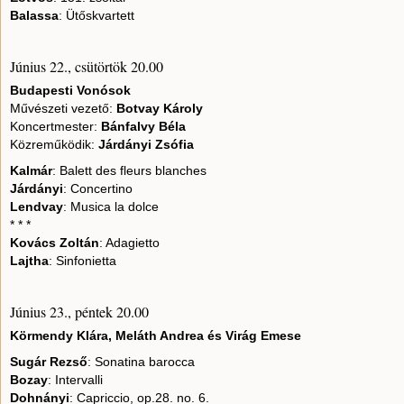
Balassa
: Ütőskvartett
Június 22., csütörtök 20.00
Budapesti Vonósok
Művészeti vezető:
Botvay
Károly
Koncertmester:
Bánfalvy
Béla
Közreműködik:
Járdányi
Zsófia
Kalmár
: Balett des fleurs blanches
Járdányi
: Concertino
Lendvay
: Musica la dolce
* * *
Kovács
Zoltán
: Adagietto
Lajtha
: Sinfonietta
Június 23., péntek 20.00
Körmendy Klára, Meláth Andrea és Virág Emese
Sugár Rezső
: Sonatina barocca
Bozay
: Intervalli
Dohnányi
: Capriccio, op.28. no. 6.