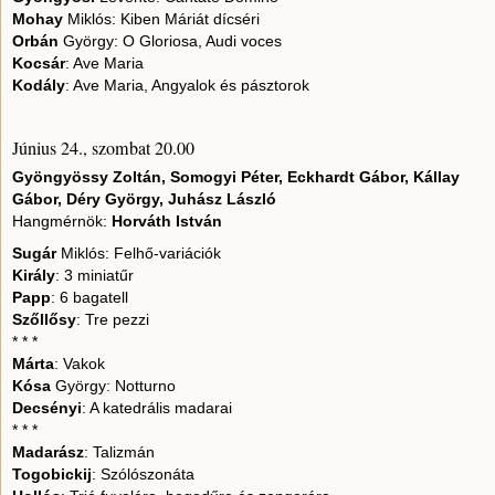
Mohay
Miklós: Kiben Máriát dícséri
Orbán
György: O Gloriosa, Audi voces
Kocsár
: Ave Maria
Kodály
: Ave Maria, Angyalok és pásztorok
Június 24., szombat 20.00
Gyöngyössy Zoltán, Somogyi Péter, Eckhardt Gábor, Kállay
Gábor, Déry György, Juhász László
Hangmérnök:
Horváth István
Sugár
Miklós: Felhő-variációk
Király
: 3 miniatűr
Papp
: 6 bagatell
Szőllősy
: Tre pezzi
* * *
Márta
: Vakok
Kósa
György: Notturno
Decsényi
: A katedrális madarai
* * *
Madarász
: Talizmán
Togobickij
: Szólószonáta