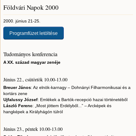
Földvári Napok 2000
2000. június 21-25.
Programfüzet letöltése
Tudományos konferencia
A XX. század magyar zenéje
Június 22., csütörtök 10.00-13.00
Breuer János
: Az elnök-karnagy – Dohnányi Filharmonikusai és a
kortárs zene
Ujfalussy József
: Emlékek a Bartók-recepció hazai történetéből
László Ferenc
: „Most jöttem Erdélyből...” – Arcképek és
hangképek a Királyhágón túlról
Június 23., péntek 10.00-13.00