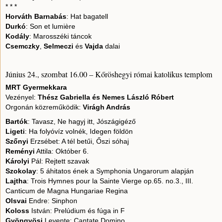
* * *
Horváth Barnabás
: Hat bagatell
Durkó
: Son et lumière
Kodály
: Marosszéki táncok
Csemczky
,
Selmeczi
és
Vajda
dalai
Június 24., szombat 16.00 – Kőröshegyi római katolikus templom
MRT Gyermekkara
Vezényel:
Thész Gabriella és Nemes László Róbert
Orgonán közreműködik:
Virágh András
Bartók
: Tavasz, Ne hagyj itt, Jószágigéző
Ligeti
: Ha folyóvíz volnék, Idegen földön
Szőnyi
Erzsébet: A tél betűi, Őszi sóhaj
Reményi
Attila: Október 6.
Károlyi
Pál: Rejtett szavak
Szokolay
: 5 áhitatos ének a Symphonia Ungarorum alapján
Lajtha
: Trois Hymnes pour la Sainte Vierge op.65. no.3., III.
Canticum de Magna Hungariae Regina
Olsvai
Endre: Sinphon
Koloss
István: Prelúdium és fúga in F
Gyöngyösi
Levente: Cantate Domino